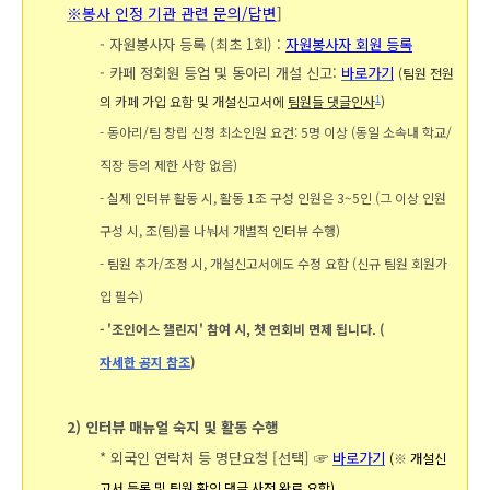
※봉사 인정 기관 관련 문의/답변
]
- 자원봉사자 등록 (최초 1회) :
자원봉사자 회원 등록
- 카페 정회원 등업 및 동아리 개설 신고:
바로가기
(팀원 전원
의 카페 가입 요함 및
개설신고서에
팀원들 댓글인사
)
1
-
동아리/팀 창립 신청 최소인원 요건: 5명 이상 (동일 소속내 학교/
직장 등의 제한 사항 없음)
-
실제 인터뷰 활동 시, 활동 1조 구성 인원은 3~5인 (그 이상 인원
구성 시, 조(팀)를 나눠서 개별적 인터뷰 수행)
- 팀원 추가/조정 시, 개설신고서에도 수정 요함 (신규 팀원 회원가
입 필수)
- '조인어스 챌린지' 참여 시, 첫 연회비 면제 됩니다. (
자세한 공지 참조
)
2) 인터뷰 매뉴얼 숙지 및 활동 수행
*
외국인 연락처 등
명단요청 [선택]
☞
바로가기
(
※
개설신
고서 등록 및 팀원 확인 댓글 사전 완료 요함)