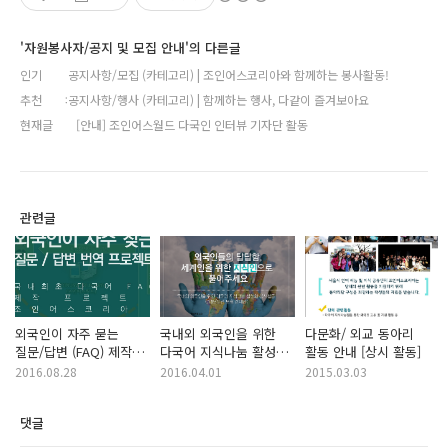
'자원봉사자/공지 및 모집 안내'의 다른글
인기
공지사항/모집 (카테고리) | 조인어스코리아와 함께하는 봉사활동!
추천
공지사항/행사 (카테고리) | 함께하는 행사, 다같이 즐겨보아요
현재글
[안내] 조인어스월드 다국인 인터뷰 기자단 활동
관련글
외국인이 자주 묻는
국내외 외국인을 위한
다문화/ 외교 동아리
질문/답변 (FAQ) 제작
다국어 지식나눔 활성화
활동 안내 [상시 활동]
(수집) /번역 활동
봉사활동 (질문 수집
2016.08.28
2016.04.01
2015.03.03
캠페인)
댓글