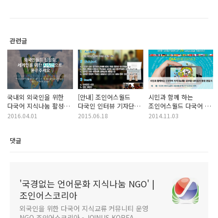
관련글
국내외 외국인을 위한
[안내] 조인어스월드
시민과 함께 하는
다국어 지식나눔 활성화
다국인 인터뷰 기자단
조인어스월드 다국어 UI
봉사활동 (질문 수집
활동
번역 활동 안내
2016.04.01
2015.06.18
2014.11.03
캠페인)
댓글
'국경없는 언어문화 지식나눔 NGO' |
조인어스코리아
외국인을 위한 다국어 지식교류 커뮤니티 운영
NGO 조인어스코리아 - JOINUS KOREA