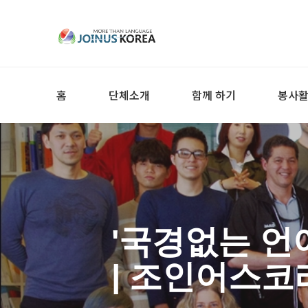
홈
단체소개
함께 하기
봉사
'국경없는 언
| 조인어스코