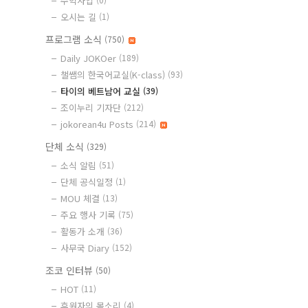
수익사업
오시는 길
(1)
프로그램 소식
(750)
Daily JOKOer
(189)
챌쌤의 한국어교실(K-class)
(93)
타이의 베트남어 교실
(39)
조이누리 기자단
(212)
jokorean4u Posts
(214)
단체 소식
(329)
소식 알림
(51)
단체 공식일정
(1)
MOU 체결
(13)
주요 행사 기록
(75)
활동가 소개
(36)
사무국 Diary
(152)
조코 인터뷰
(50)
HOT
(11)
후원자의 목소리
(4)