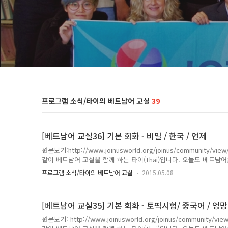
프로그램 소식/타이의 베트남어 교실
39
[베트남어 교실36] 기본 회화 - 비밀 / 한국 / 언제
원문보기:http://www.joinusworld.org/joinus/community/
같이 베트남어 교실을 함께 하는 타이(Thai)입니다. 오늘도 베트
실제 베트남 Nam 친구와 대화속에서 발췌된 내용들입니다. 1. 어떤 음식
프로그램 소식/타이의 베트남어 교실
2015.05.08
비 멋 / 냐 món gì e giữ bí mật nha 음식 / 무엇 / 나 / 지키다
món : (명) 음식* giữ : (동) 지키다* bí mật: (명) 약속 2. 저는 
꿕 e mới trở lại HQ 나 / 금방 / 되돌아..
[베트남어 교실35] 기본 회화 - 토픽시험/ 중국어 / 엉
원문보기: http://www.joinusworld.org/joinus/community