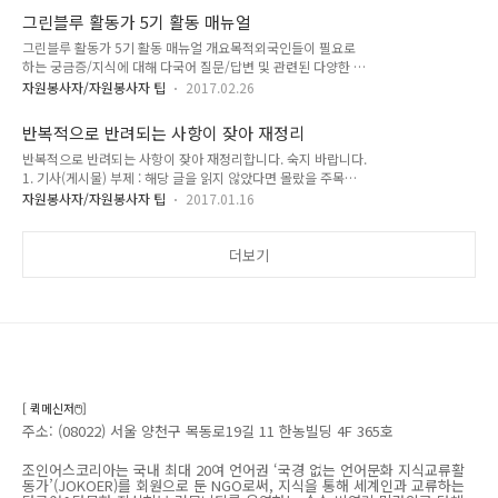
커뮤니티를 운영하는 순수 비영리 민간외교 단체 입니다.
교류하는 다국어&다문..
그린블루 활동가 5기 활동 매뉴얼
그린블루 활동가 5기 활동 매뉴얼 개요목적외국인들이 필요로
하는 궁금증/지식에 대해 다국어 질문/답변 및 관련된 다양한 편
의 정보 컨텐츠 제공지식을 매개로 한 민간 외교 활동으로써 외
자원봉사자/자원봉사자 팁
2017.02.26
국인의 한국에 대한 대외 인지도 제고 및 적응력 향상 활동 내용
외국인의 목소리 듣기외부 활동 기획 및 진행: 인터뷰, 캠페인 등
반복적으로 반려되는 사항이 잦아 재정리
해당 활동 기반 컨텐츠 제작: 형식 자유 ex/ 동영상, 칼럼, 카드
반복적으로 반려되는 사항이 잦아 재정리합니다. 숙지 바랍니다.
뉴스, 웹툰 등 외국인 대상 홍보 컨텐츠 기획 및 제작 Q&A 형식
1. 기사(게시물) 부제 : 해당 글을 읽지 않았다면 몰랐을 주목할
으로 온라인 컨텐츠 제작 월 정기회의 (날짜: 팀원간 회의 통해
만한 사실 등 독자의 눈길을 확실히 끌 수 있는 내용을 뽑아서 독
결정 /장소: 사무국) 세부 활동 단계 별 안내외국인의 목소리 듣
자원봉사자/자원봉사자 팁
2017.01.16
자에게 기사 전체내용의 요약 전달 및 글에 대한 기대감을 충분
기 기획 및 진행: 팀별 외부 활동 기획 인터뷰, 캠페인 등 컨텐츠
히 높일 수 있도록 충실히 작성. (50자 ~ 100자 내외) : (부제 자
제작: 형식 자유 예) 동영상, 칼럼, 카드뉴스, 웹툰 등동영상 샘
세히 보기) 2. 이미지 화질/크기 부적합 : 원본 이미지가 가로 크
더보기
플..
기 기준 600px 이상의 좋은 품질의 이미지를 사용: 자세히보기
(크고 선명할수록 좋음) 3. 이미지(사진)와 본문글 및 문단 사이
읽기 편하도록 행 간격 주기 : 대다수인 모바일 독자 고려하여 모
바일 화면에서 제출 전 최종 확인 요함! - 문단 행구분은 가독성
을 고려하여 충분히 해주시기 바랍니다 ! (특히 인..
[ 퀵메신저🖱️]
주소: (08022) 서울 양천구 목동로19길 11 한농빌딩 4F 365호
조인어스코리아는 국내 최대 20여 언어권 ‘국경 없는 언어문화 지식교류활
동가’(JOKOER)를 회원으로 둔 NGO로써, 지식을 통해 세계인과 교류하는