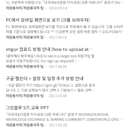
시, 구분하여 사용합니다. "다국어&다문화 지식공유/교류 커뮤니티" 운영 IT NGO
JOINUSWORLD.ORG 조인어스코리아는 국내 최대 29개 ‘국경
MULTILINGUAL KNOWLEDGE EXCHANGE & SHARING COMMUNITY
없는 언어문화 지식교류활동가’(JOKOER)를 회원으로 하는
자원봉사자/자원봉사자 팁
2018.09.14
JOINUSWORLD.ORG 조인어스코리아는 국내 최대 20 언어권 ‘국경 없는 언어문화
NGO로써, 지식을 통해 세계인과 교류하는 다국어&다문화 지식
지식교류활동가’(JOKOER)를 회원으로 하는 NGO로써,지식을 통해 세계인과 교류
허브 커뮤니티를 운영하는 순수 비영리 민간외교 단체 입니다.
PC에서 모바일 화면으로 보기 (크롬 브라우저)
하는 다국어&다문화 지식허브 커뮤니티를 운영하는 순수 비영리 민간외교 단체 입
PC 화면에서도 모바일화면 보기를 가상으로 적용해서 볼 수 있습니다. 크롬 브라우
니다.
저를 기준으로 설명해드립니다.^^ ①오른쪽 상단 설정 버튼 클릭 > ②도구더보기 >
③개발자 도구 (단축키: ctrl + shit + I) ④모바일 보기 버튼 클릭 (Toggle device
자원봉사자/자원봉사자 팁
2017.08.16
toolbar) - 단축키 : ctrl + shift + m 처음에는 PC 화면 보기가 그대로 나타나지만,
⑤F5 (리프레쉬) 버튼을 눌러 페이지 새로고침하면 아래와 같이 모바일화면이 나타
imgur 업로드 방법 안내 (how to upload at
납니다.^^ - 끝 - 간단하죠? "다국어&다문화 지식공유/교류 커뮤니티" 운
imgur.com)
(클릭해서 봐주세요) click to see in a larger size 회원가입 필
영 IT NGO MULTILINGUAL KNOWLEDGE EXCHANGE & SHARING
요없이 이용가능합니다. (no sign up required) :
COMMUNITY JOINUSWORLD.ORG ..
https://imgur.com/upload 1) 업로드 방법 - 탐색기에서 드
자원봉사자/자원봉사자 팁
2017.08.06
래그앤드랍(drag & drop) 이나 직접 폴더를 찾아가서 업로드
가 합니다. - ctrl키로 누른 상태로 여러 개를 한꺼번에 선택 가능
구글 캘린더 > 설정 및 일정 추가 방법 안내
하며, 드래그 앤 드랍으로 업로드합니다. - add another image
- 구글 캘린더 가기: https://goo.gl/70JKuo 1. 설정으로 들어
로 이미지를 더 추가할 수 있습니다. 2) 이미지 공개 여부 (no
갑니다. 2. 기본 날짜보기 형식 선택 3. 기본보기 > 월로 선택 -
need to share) 별도로 share to community 로 하지 않지 않
새로운 일정을 추가 : 타인과 공유를 위해 캘린더 분류는 성격에
는 이상, 외부에 검색되지 않습니다. If not set as 'share to
자원봉사자/자원봉사자 팁
2017.05.08
맞게 지정 합니다. (비 지정시, 타인에게 공유/공개되지 않음) -
community', the item ..
해당 날짜 클릭 → 시간대 및 내용 입력 → 캘린더 지정(중요!)
그린블루 5기 교육 PPT
→ 만들기 (완료)! "다국어&다문화 지식공유/교류 커뮤니티" 운
"다국어&다문화 지식공유/교류 커뮤니티" 운영 IT NGOMULTILINGUAL
영 IT NGO MULTILINGUAL KNOWLEDGE EXCHANGE &
KNOWLEDGE EXCHANGE & SHARING COMMUNITY JOINUSWORLD.ORG 조
SHARING COMMUNITY JOINUSWORLD.ORG 조인어스코리
인어스코리아는 국내 최대 29개 ‘국경 없는 언어문화 지식교류활동가’(JOKOER)를
아는 국내 최대 20 언어권 ‘국경 없는 언어문화 지식교류활동
자원봉사자/자원봉사자 팁
2017.02.28
회원으로 하는 NGO로써, 지식을 통해 세계인과 교류하는 다국어&다문화 지식허브
가’(JOKOER)를 회원으로 하는 NGO로써,지식을 통해 세계인과