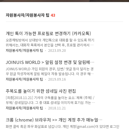
자원봉사자/자원봉사자 팁
43
개인 톡이 가능한 프로필로 변경하기 (카카오톡)
오픈채팅방에서 상대방이 개인톡으로 대화를 할 수 있도록 하기
위해서는, 대화자 목록에서 본인을 선택 후, 프로필 관리에서 개
인 톡이 가능한 프로필을 선택합니다. 🙂😉 1:1 이 가능한 프로
자원봉사자/자원봉사자 팁
2023.09.20
필은 모서리에 특정 아이콘이 있습니다. :) "다국어&다문화 지식
공유/교류 커뮤니티" 운영 IT NGO MULTILINGUAL
JOINUIS WORLD > 알림 설정 변경 및 알림메
KNOWLEDGE EXCHANGE & SHARING COMMUNITY
일 반송 문제
JOINUS WORLD 가입 회원의 경우, 답변/ 댓글 등이 달리는 경
JOINUSWORLD.ORG 조인어스코리아는 국내 최대 20 언어권
우 원글 작성자에게 알림 메일이 자동 발송됩니다. 이 경우 해당
‘국경 없는 언어문화 지식교류활동가’(JOKOER)를 회원으로 하
알림 메일을 수신차단할 경우, 반송 메일이 계속 관리자 메일로
는 NGO로써,지식을 통해 세계인과 교류하는 다국어&다문화 지
자원봉사자/자원봉사자 팁
2019.09.16
대신 전송되는 문제가 있기 때문에 알림메일을 중단하고자 하는
식허브 커뮤니티를 운영하는 순수 비영리 민간외교 단체 입니다.
경우, 알림메일을 수신 차단하지 말고 JOINUS WORLD 프로필
주목도를 높이기 위한 섬네일 사진 편집
에서 알림을 OFF 설정해 주시기 바랍니다. 알림메일을 차단하는
[최종|2018.11.21] 기사의 구독률을 높이는 요소: 제목 (주제) /
회원의 경우, 해당 회원 계정은 관리자에 의해 계정 정지를 당할
부제/ 섬네일입니다. 그 중 대표 섬네일 이미지에 호기심 가는 주
수 있습니다. [알림메일의 예] [수신 차단 등으로 관리자에게 전
제를 녹여내어 독자의 주목도를 높여주세요. * 추천 폰트: 고딕
달된 반송 메일의 예] 회원 설정 들어가기 [바로가기] 알림 설정
자원봉사자/자원봉사자 팁
2018.11.21
계열 kopub (다운로드) (예시) 출처:
탭 선택 및 해당 알림 부문 > on / off 클릭하여 변경 "다국어&
https://insidestory.kr/12908 "다국어&다문화 지식공유/교
다문화 지식공유/교류 커뮤니티" 운영 IT NGOMULTIL..
크롬 (chrome) 브라우저 >> 개인 계정 추가 매뉴얼
류 커뮤니티" 운영 IT NGOMULTILINGUAL KNOWLEDGE
(joinuskorea.org 계정)
화면 클릭 혹은 좌우 화살표로 넘깁니다. 개인 계정(gmail.com)이 있다면 로그인
EXCHANGE & SHARING COMMUNITY