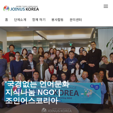
홈
단체소개
함께 하기
봉사활동
문의센터
'국경없는 언어문화
지식나눔 NGO' |
조인어스코리아