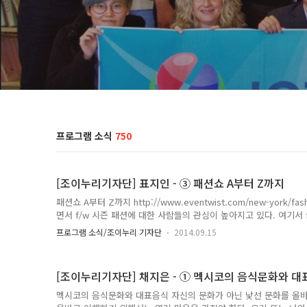
프로그램 소식
750
[조이누리기자단] 표지인 - ③ 패션쇼 A부터 Z까지
패션쇼 A부터 Z까지 http://www.eventwist.com/new-york/fa
면서 f/w 시즌 패션에 대한 사람들의 관심이 높아지고 있다. 여기서 
을, 겨울로 나눠 두 차례의 패션쇼를 하는데 그 중 가을, 겨울의 의복
프로그램 소식/조이누리 기자단
2014.09.15
디서 어떻게 시작되었는지 알 수 없을 정도로 아주 예전부터 계속 
‘디자이너가 새로운 제품을 모델에게 입혀 전시하거나 선전하는 하나
는 경우도 있고 브랜드다 소매점이 행하는 경우도 있다. 패션쇼는 크
[조이누리기자단] 채지은 - ① 멕시코의 음식문화와 
프레타포르테. 오트쿠튀르는 현재 파리에서..
멕시코의 음식문화와 대표음식 자신의 문화가 아닌 낯선 문화를 올바