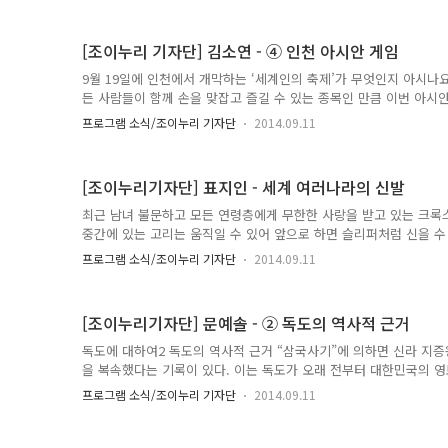
히피 문화가 나타나게 되었다. 1957년에 소련이 인공위성 발사에 
세와 더불어 1960년대는 우주시대를 맞이하기도 하였다. 미국과 영
[조이누리 기자단] 김소연 - ④ 인천 아시안 게임
되기도 하였다. 이렇게 많은 일들이 있었기에 1960년대..
9월 19일에 인천에서 개막하는 ‘세계인의 축제’가 무엇인지 아시나요
든 사람들이 함께 손을 맞잡고 즐길 수 있는 종목인 만큼 이번 아시
이 한번 'The Asian games INCHEON 2014'를 즐겨볼까요? ‘
프로그램 소식/조이누리 기자단
2014.09.11
게임이 9월 19일부터 10월 4일까지 열립니다. 이번 대회에는 북한
45개국 1만3000여명이 참가할 예정입니다. 1986년 서울, 2002
로 열리는 아시안게임입니다. 아시안게임의 역사 아시안게임은 올림
[조이누리기자단] 표지인 - 세계 여러나라의 신발
고 할 수 있습니다. 이 게임은 아시아..
최근 남녀 불문하고 모든 연령층에게 무한한 사랑을 받고 있는 크록스(
중간에 있는 고리는 움직일 수 있어 앞으로 하면 슬리퍼처럼 신을 수
등 꽤 유용한 기능이 있다. 뿐만 아니라 여름에 시원하게 신을 수 
프로그램 소식/조이누리 기자단
2014.09.11
니 전 세계적으로 핫한 신발이 된 이유는 충분히 알만 하다. 신발의
한 느낌을 주기도 한다. 바로 네덜란드 전통 신발 클로그에서 착안한
통 신발에 대해 알아보기로 하고 더 나아가 여러 나라의 전통 신발에
[조이누리기자단] 문예솔 - ② 독도의 역사적 근거
http://fashion.telegraph.co.uk/news-featur..
독도에 대하여2 독도의 역사적 근거 “삼국사기”에 의하면 신라 지증왕
을 복속했다는 기록이 있다. 이는 독도가 오래 전부터 대한민국의 영
기에 제작된 “세종실록지리지”, “동국여지승람”, “팔도총도” 등의
프로그램 소식/조이누리 기자단
2014.09.11
는 이름으로 함께 기재되었으며, 그 밖에 각종 고지도 에서도 우산도가
산도, 삼봉고, 가지도, 석도 등의 다양한 이름으로 불리다 돌섬을 
릉도의 행정 구역은 강원도, 경상남도 등에 속해 있다가 일제 강점기