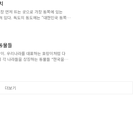
치
..
장 먼저 뜨는 곳으로 가장 동쪽에 있는
져 있다. 독도의 동도에는 “대한민국 동쪽
.4km(약 200리) 떨어져 있으며 동해안
도를 볼 수 있다. 독도의 행정 구역은 ‘독
남면도 동 일번지’ 와는 다르게 ‘경상북도
50만년 전 사이에 해저 약 2000m에서 솟
 동물들
랑이. 우리나라를 대표하는 호랑이처럼 다
계 각 나라들을 상징하는 동물들 *한국을
530&cid=40942&categoryId=32624 대
Tiger’이다. 예로부터 우리나라 사람들은
주인공으로써 기상을 뽐내기도 하고, 전래
 역병을 물리친다고 하여 숭배해왔고, 특
더보기