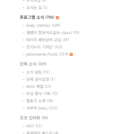
수익사업
오시는 길
(1)
프로그램 소식
(750)
Daily JOKOer
(189)
챌쌤의 한국어교실(K-class)
(93)
타이의 베트남어 교실
(39)
조이누리 기자단
(212)
jokorean4u Posts
(214)
단체 소식
(329)
소식 알림
(51)
단체 공식일정
(1)
MOU 체결
(13)
주요 행사 기록
(75)
활동가 소개
(36)
사무국 Diary
(152)
조코 인터뷰
(50)
HOT
(11)
후원자의 목소리
(4)