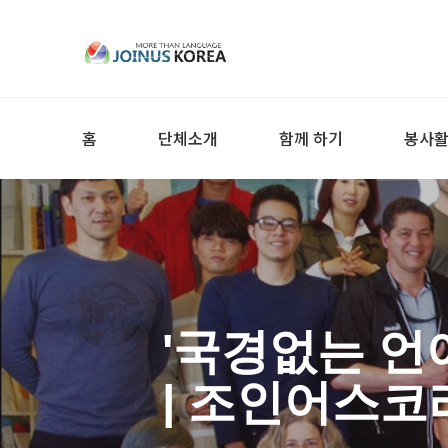
홈
단체소개
함께 하기
봉사
'국경없는 언
| 조인어스코