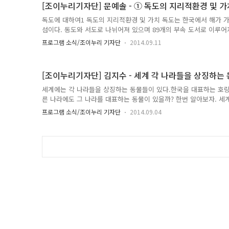
[조이누리기자단] 문예솔 - ① 독도의 지리적환경 및 가
에 편입되었고, 따라서 독도도 경상북도에 포함된다. 하지만, 일본은 
독도에 대하여1 독도의 지리적환경 및 가치 독도는 한국에서 해가 가
섬이다. 동도와 서도로 나뉘어져 있으며 89개의 부속 도서로 이루어
땅 끝”을 알리는 표지석이 서 있다. 독도는 울릉도에서 동남쪽으로 87
프로그램 소식/조이누리 기자단
2014.09.11
의 죽변에서는 216.8km 떨어져 있는데, 맑은 날에는 울릉도에서 독
도는 우리 땅’ 이라는 노래의 2절 가사에 나오는 ‘경상북도 울릉군 
울릉군 울릉읍 독도리 1~96번지’이다. 독도는 약 460만 년 전부터 2
[조이누리기자단] 김지수 - 세계 각 나라들을 상징하는
은 용암이 굳어져 형성된 화산섬으로, 180..
세계에는 각 나라들을 상징하는 동물들이 있다.한국을 대표하는 호
른 나라에도 그 나라를 대표하는 동물이 있을까? 한번 알아보자. 세
상징하는 동물* http://terms.naver.com/entry.nhn?docId=1163
프로그램 소식/조이누리 기자단
2014.09.04
한민국을 상징하는 동물은 바로 호랑이 이다. 공식명칭은 ‘Korean 
호랑이를 신성시 여겨왔다고 한다. 옛 사람들은 민속 화나 벽화의 
동화에 빠지지 않고 등장하는 동물이기도 한 호랑이가 나쁜 귀신이나
히 무인들 사이에서는 호랑이를 ..