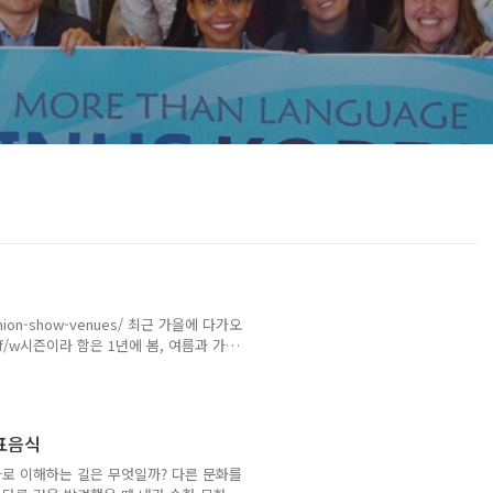
shion-show-venues/ 최근 가을에 다가오
f/w시즌이라 함은 1년에 봄, 여름과 가
에 대한 쇼를 말한다. 패션쇼는 언제 어
진행된 일종의 축제이다.패션쇼의 정의는
의 방식‘이다. 디자이너가 직접 쇼를 하
게 두 가지 종류로 나눈다. 오트쿠튀르와
대표음식
로 이해하는 길은 무엇일까? 다른 문화를