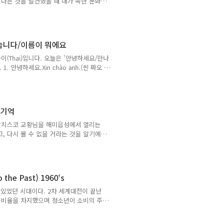
 다른 것을 발견했을 때 내가 속한 문화
의 관점에서 이해하려고 해야 한다.지구촌
로 다른 문화를 가진 사람들이 어우러져 사
유하는 지식 나눔의 필요성이 높아지고 있
 등 그들의 음식문화를 이해하는 것도 다
갑습니다/이름이 뭐에요
 사막과 붉은 꽃의..
(Thai)입니다. 오늘은 '안녕하세요/만나
안녕하세요.Xin chào anh.(씬 짜오 아
 사람에게 인사할 때는 'chao + 호칭'만
ui được gặp anh. (젖 부이 드억 갑 아
억 갑 아인) (해설)A: 만나서 반갑습니다.B: 저
라는 관용표현 입니다..
 기억
프란치스코 교황님을 해미읍성에서 열리는
, 다시 볼 수 없을 거라는 것을 알기에
려 도착했습니다. 우리나라 여러 곳 중에
 해미가 바로 천주교 순교의 성지였기 때
신자들의 넋을 기리기 위한 순교탑이 있었는
만, 웬일인지 미사 시작 전 비가 그쳐 미
he Past) 1960‘s
해미읍성 진..
은 일이 있었던 시대이다. 2차 세계대전이 끝난
구비율을 차지했으며 청소년이 소비의 주체
 흑인, 여성, 아동에 대한 권리 운동이
. 이에 대한 불만을 터뜨리는 과정에서