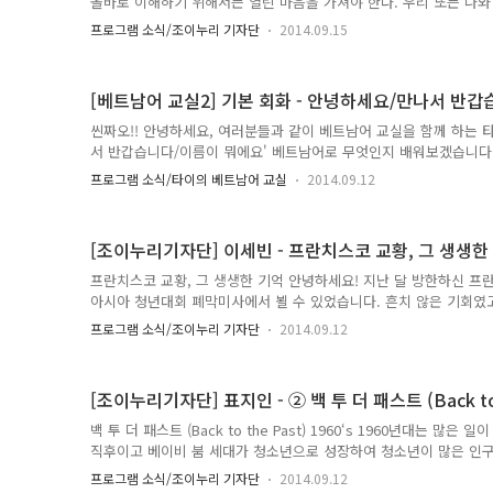
올바로 이해하기 위해서는 열린 마음을 가져야 한다. 우리 또는 나와
의 관점에서 판단하고 평가하기 보다는 그 문화를 일구어온 사람들
프로그램 소식/조이누리 기자단
2014.09.15
의 세계화와 정보화, 인적 ․ 물적 자원의 자유로운 이동 등으로 서
는 다민족, 다문화 사회가 형성되면서 더불어 사는 법을 깨닫고 공
다.다른 문화의 집단에 속해 있는 사람들이 즐겨먹는 음식과 식습관
[베트남어 교실2] 기본 회화 - 안녕하세요/만나서 반
른 문화를 효율적으로 이해하는 방법 중의 하나라고 생각한다. 뜨거운
씬짜오!! 안녕하세요, 여러분들과 같이 베트남어 교실을 함께 하는 타이
서 반갑습니다/이름이 뭐에요' 베트남어로 무엇인지 배워보겠습니다. 1. 
인) *처음 만났을 때, 예의 바르게 흔히 쓰이는 인사말입니다.*손 아랫
프로그램 소식/타이의 베트남어 교실
2014.09.12
써도 됩니다.*xin : 간청하다, 요구하다 2. 만나서 반갑습니다.A: Rất v
인) B: Tôi cũng rất vui được gặp anh. (또이 꿍 젓 부이 드
도 역시 만나서 반갑습니다. *처음 만났을 때, '만나서 반갑습니다' 
[조이누리기자단] 이세빈 - 프란치스코 교황, 그 생생한
프란치스코 교황, 그 생생한 기억 안녕하세요! 지난 달 방한하신 
아시아 청년대회 폐막미사에서 뵐 수 있었습니다. 흔치 않은 기회였고
더욱 벅찼습니다.서산 해미읍성에서 폐막미사가 진행되어 한참이 걸
프로그램 소식/조이누리 기자단
2014.09.12
서 왜 서산 해미읍성에서 개최하게 되었는지 잘 몰랐는데 알고 보니
문 이였습니다. 1866년부터 1872년 사이의 천주교 박해 당시의 
데, 이를 해미순교 성지로 정비한 것입니다. 비가 오는 궂은 날씨였지
[조이누리기자단] 표지인 - ② 백 투 더 패스트 (Back to t
사를 무사히 봉헌할 수 있었고, 순탄하게 진행되었습니다. 교황님은 
백 투 더 패스트 (Back to the Past) 1960‘s 1960년대는 많
직후이고 베이비 붐 세대가 청소년으로 성장하여 청소년이 많은 인
로 등장하였다. 미국에서는 소수에 대한 배려의 이데올로기가 확산되어
프로그램 소식/조이누리 기자단
2014.09.12
활발하였다. 많은 젊은이가 베트남 전쟁에 파병되는 일도 발생하였다