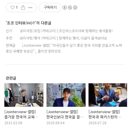
1
구독하기
'조코 인터뷰/HOT'의 다른글
인기
공지사항/모집 (카테고리) | 조인어스코리아와 함께하는 봉사활동!
추천
공지사항/행사 (카테고리) | 함께하는 행사, 다같이 즐겨보아요
현재글
[Jointerview-셀럽] "외국인들이 살기 좋은 한국 사회를 만들고자 노력
중인 유쾌한 방송인"_ 줄리안 퀸타르트
관련글
[Jointerview-셀럽]
[Jointerview-셀럽]
[Jointerview-셀럽]
즐거운 한국어 교육
한국인보다 한국을 잘
한국과 파키스탄의
콘텐츠를 위해 노력하는
아는, 더욱 사랑하는
최고의 연결고리이자
2021.02.08
2020.08.04
2020.07.28
크리에이터를 만나다 -
방송인, 파비앙
가장 핫한 외국인 젊은