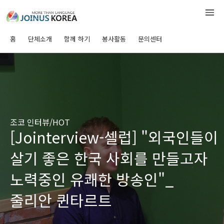
홈
단체소개
함께 하기
봉사활동
문의센터
조코 인터뷰/HOT
[Jointerview-셀럽] "외국인들이
살기 좋은 한국 사회를 만들고자
노력중인 유쾌한 방송인"_
줄리안 퀸타르트