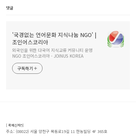
코리안 훈(Korean
창업가, 자히드 후세인
댓글
hoon)
'국경없는 언어문화 지식나눔 NGO' |
조인어스코리아
외국인을 위한 다국어 지식교류 커뮤니티 운영
NGO 조인어스코리아 - JOINUS KOREA
구독하기
[ 퀵메신저🖱️]
주소: (08022) 서울 양천구 목동로19길 11 한농빌딩 4F 365호