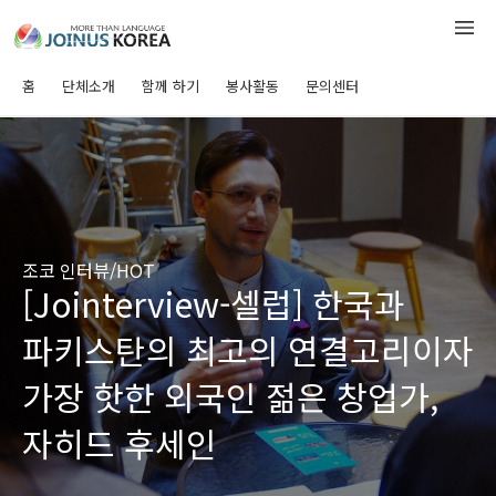
홈
단체소개
함께 하기
봉사활동
문의센터
조코 인터뷰/HOT
[Jointerview-셀럽] 한국과
파키스탄의 최고의 연결고리이자
가장 핫한 외국인 젊은 창업가,
자히드 후세인