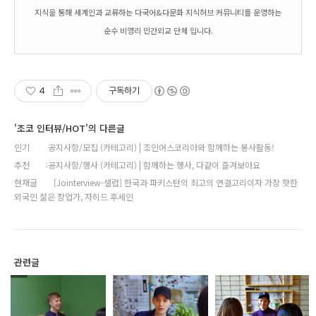
지식을 통해 세계인과 교류하는 다국어&다문화 지식허브 커뮤니티를 운영하는
순수 비영리 민간외교 단체 입니다.
4
구독하기
'조코 인터뷰/HOT'의 다른글
인기
공지사항/모집 (카테고리) | 조인어스코리아와 함께하는 봉사활동!
추천
공지사항/행사 (카테고리) | 함께하는 행사, 다같이 즐겨보아요
현재글
[Jointerview-셀럽] 한국과 파키스탄의 최고의 연결고리이자 가장 핫한
외국인 젊은 창업가, 자히드 후세인
관련글