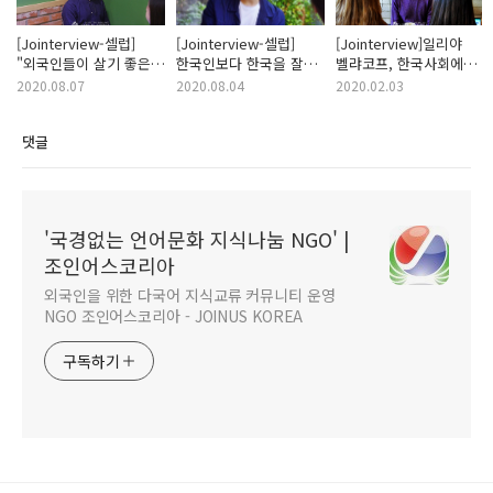
[Jointerview-셀럽]
[Jointerview-셀럽]
[Jointerview]일리야
"외국인들이 살기 좋은
한국인보다 한국을 잘
벨랴코프, 한국사회에
한국 사회를 만들고자
아는, 더욱 사랑하는
대한 솔직한 심정
2020.08.07
2020.08.04
2020.02.03
노력중인 유쾌한
방송인, 파비앙
방송인"_ 줄리안
댓글
퀸타르트
'국경없는 언어문화 지식나눔 NGO' |
조인어스코리아
외국인을 위한 다국어 지식교류 커뮤니티 운영
NGO 조인어스코리아 - JOINUS KOREA
구독하기