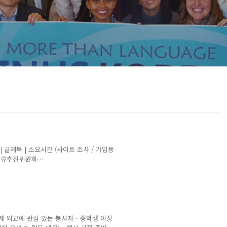
소 | 글제목 | 소요시간 (사이트 조사 / 가입등
식교류추진위원회
rmalink/700268493342871/ [글로벌 지식
 사이트 검색 및 가입 등록 0:28+ 작성
분 예) . 편집 활동 예시 : * 여러날에 걸쳐한 경우, 행정편의를 위해
국제 외교에 관심 있는 봉사자 - 중학생 이상