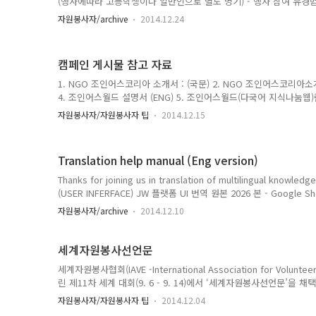
(행사에따라 고등학생이나 일반인으로 별도 명기) - 행사 참여 유경험자
및 사후 정리- 진행 안내 보조 - 행사 기록 : 사진 및 영상- 행사 후기 
자원봉사자/archive
2014.12.24
도 신청공지 (1365 공지 기간과 관계없이 계속됩니다) * 등록자 
2) 일정 확인: 6. 행사일정 캘린더 확인 (수시 추가) 3) 봉사자 등록 신
joinuskorea --->> 친구 추가 등록 후 신청 내용을 알려주기 예) 
캠페인 게시물 참고 자료
xx..
1. NGO 조인어스코리아 소개서 : (국문) 2. NGO 조인어스코리아소개
4. 조인어스월드 설명서 (ENG) 5. 조인어스월드(다국어 지식나눔웹
인 컨텐츠로 재구성하여 외국인들에게 소개해주세요. * 외국인 관련 블
자원봉사자/자원봉사자 팁
2014.12.15
유 + 게시물 작성)에 대해 봉사시간 인정됩니다. 1. 조인어스월드 소개 (영
Korea? Do you have curious things but can't ask because o
Have you had some difficulties when you need ..
Translation help manual (Eng version)
Thanks for joining us in translation of multilingual knowl
(USER INFERFACE) JW 플랫폼 UI 번역 원본 2026 본 - Google S
code)no.korean (remark)original characterlanguage
자원봉사자/archive
2014.12.10
프랑스어Françaisfr5독일어Deutschde6이탈리아어Italianoit7러시
랍어(Arabic)‏ العربية‏ ar10폴란드어Polskipl11싱할라어සිංහල (Si..
세계자원봉사선언문
세계자원봉사협회(IAVE -International Association for Volunt
린 제11차 세계 대회(9. 6 - 9. 14)에서 ‘세계자원봉사선언문’을 
계대회에서 발의하고 그 후 2년간 선언문 기초위원회를 구성하여 각
자원봉사자/자원봉사자 팁
2014.12.04
문, 자원봉사 규칙, 선언 3개 부문으로 구성된 이 선언문은 자원봉