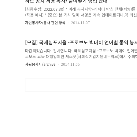
하단 공지 서명 복사/ 붙여넣기 방법 안내
수원국을 일방적으로 돕는 시혜적 관점보다는 ..
[최종수정: 2022.07.30] * 아래 공지사항+캐릭터 박스 전체(서
(적용 예시) * (중요) 본 기사 말미 서명은 계속 업데이트되니,꼭 최신
태가 아니며, 포함된 링크가 클릭되어야 함 복사 시, 불필요한 말이 
자원봉사자/봉사 관련 양식
2014.11.07
기 바랍니다. 아이프레임 버튼에 붙여넣는게 아니라 본문에 그대로 복
사 ↓↓↓↓↓↓↓) "국내최초 다국어&다문화 지식공유/교류 커뮤니티" 운
KNOWLEDGE EXCHANGE & SHARING COMMUNITY 글로
[모집] 국제심포지움 -프로보노 빅데이 언어별 통역 봉
♡ 조인어스코리아는 국내 최대 2..
마감되었습니다. 감사합니다. 국제심포지움 -프로보노 빅데이 언어별 통
로보노 교육 대행업체인 세스넷(사회적기업지원네트워크)에서 주최하
가 있습니다. 행사일자: 11월 19일(수) 장소: 페럼타워 1. 워크샵(09:30~1
자원봉사자/archive
2014.11.05
트워킹파티 (18:30~21:30) 1번~3번 행사에 통역해주실 봉사자분
명씩) 해외인사들마다 담당 매니저가 있으나, 매니저들이 행사 운영하
따라서 외국인이 필요할 경우 언제든지 질문 할 수 있는 행사장(페럼
을 생각하고 있습니다. (언..