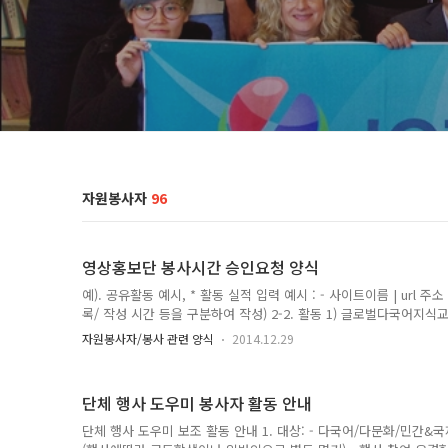
자원봉사자
96
영상홍보단 봉사시간 승인요청 양식
예). 공유활동 예시, * 활동 실적 입력 예시 : - 사이트이름 | url 주
록/ 작성 시간 등을 구분하여 작성) 2-2. 활동 1) 글로벌다국어지
https://www.facebook.com/groups/JOINUSWORLD.ORG/pe
자원봉사자/봉사 관련 양식
2014.12.29
나눔 봉사]다국어 지식교류 웹 - 조인어스월드를 알립니다. (2:06분 =
1:38분 ) 2) ................. 3) ................ 총: 5:07 
하루날짜로 몰아서 입력될 수 있음 2-2. 활동 2014..
단체 행사 도우미 봉사자 활동 안내
단체 행사 도우미 보조 활동 안내 1. 대상: - 다국어/다문화/민간&