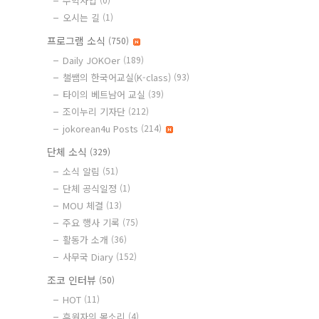
수익사업
오시는 길
(1)
프로그램 소식
(750)
Daily JOKOer
(189)
챌쌤의 한국어교실(K-class)
(93)
타이의 베트남어 교실
(39)
조이누리 기자단
(212)
jokorean4u Posts
(214)
단체 소식
(329)
소식 알림
(51)
단체 공식일정
(1)
MOU 체결
(13)
주요 행사 기록
(75)
활동가 소개
(36)
사무국 Diary
(152)
조코 인터뷰
(50)
HOT
(11)
후원자의 목소리
(4)