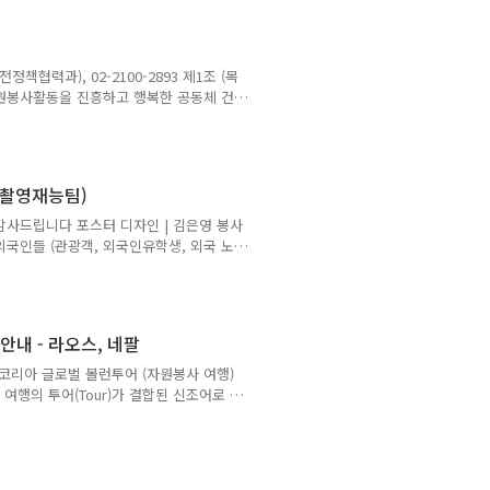
(1) 자원봉사자들은 1948년 세계인권선언
그들의 헌신적 노력을 사회, 문화, 경제발
책협력과), 02-2100-2893 제1조 (목
자원봉사활동을 진흥하고 행복한 공동체 건
흥을 위한 정책은 다음 사항을 기본방향으
수 있는 방향으로 추진하여야 한다.2. 자
 원칙 아래 수행될 수 있도록 하여야
 관계없이 누구든지 자원봉사활동에 참여할
 촬영재능팀)
감사드립니다 포스터 디자인 | 김은영 봉사
외국인들 (관광객, 외국인유학생, 외국 노
국어지식나눔웹을 위한 홍보 및 응원 메세
 : 팀별 (3~4인) 구성, 대학생 및 중/고
- 인터뷰어(영어 등 외국어 가능자)- 영
외국인 관련 관광지, 숙박지(게스트하우스),
내 - 라오스, 네팔
코리아 글로벌 볼런투어 (자원봉사 여행)
 여행의 투어(Tour)가 결합된 신조어로 봉
DC; international
 기획되었습니다. (국제개발협력: 개발원조를
민간투자와 같이 다양한 협력방식을 통해 국제사
습니다. 개발협력이라는 용어는 공여국이