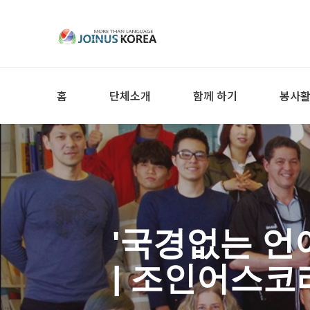
홈
단체소개
함께 하기
봉사
'국경없는 언
| 조인어스코