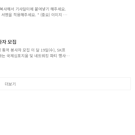
명)를 복사해서 기사말미에 붙여넣기 해주세요.
 서명을 적용해주세요. * (중요) 이미지 형
잘못 붙여넣기 되지 않도록 주의! 해주시
사/붙여넣기 합니다. (실선 안쪽으로 복
영 IT NGO MULTILINGUAL
벌 지식나눔 NGO의 든든한 후원자가 되어주세요
사자 모집
역 봉사자 모집 이 달 19일(수), SK프
는 국제심포지움 및 네트워킹 파티 행사
2:30) 2. 심포지움(14:00~17:50) 3. 네
을 모집합니다. (언어는 영어/일본어/중국어 1
다 보면 100% 케어를 못할것 같습니다.
타워) 뒤쪽에 대기할 통역 자원봉사 인원
더보기