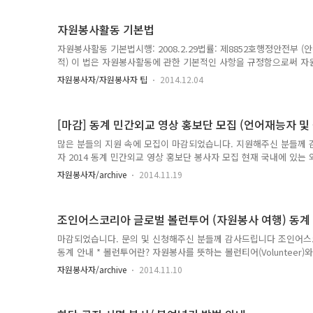
와 책임을 아래와 같이 명시했습니다. 세계자원봉사선언문 1. 서 문 
과 1989년의 어린이헌장정신에 크게 힘입어 변화하는 세계 속에서 
자원봉사활동 기본법
전 및 환경개..
자원봉사활동 기본법시행: 2008.2.29법률: 제8852호행정안전부 (안전정
적) 이 법은 자원봉사활동에 관한 기본적인 사항을 규정함으로써 
설에 기여함을 목적으로 한다.제2조 (기본방향) 자원봉사활동의 진
자원봉사자/자원봉사자 팁
2014.12.04
로 하여야 한다.1. 자원봉사활동은 국민의 협동적인 참여능력을 높일 
원봉사활동은 무보수성·자발성·공익성·비영리성·비정파성·비종파성의
한다.3. 모든 국민은 연령·성별·장애·지역·학력 등 사회적 배경에
[마감] 동계 민간외교 영상 홍보단 모집 (언어재능자 및
수 있도록 하여야 한다.4. 자원봉사활동의 진흥을 위한 정책은 민·..
많은 분들의 지원 속에 모집이 마감되었습니다. 지원해주신 분들께 
자 2014 동계 민간외교 영상 홍보단 봉사자 모집 현재 국내에 있는 
동자, 결혼이주민자들)을 대상으로 조인어스코리아를 소개하고, 다
자원봉사자/archive
2014.11.19
지를 담을 홍보단 분들을 모집합니다. (주한대사 응원 영상) 1. 모집분야
생 (외국인 가능) *팀신청자도 신청은 모두 해야합니다. (팀신청 표시)
상 촬영/편집 가능자- 그외 보조자 (스틸컷 촬영등) 2. 활동장소 : 
조인어스코리아 글로벌 볼런투어 (자원봉사 여행) 동계 안
외국인회사/공단, 다문화 관련 기관(교사), ..
마감되었습니다. 문의 및 신청해주신 분들께 감사드립니다 조인어스
동계 안내 * 볼런투어란? 자원봉사를 뜻하는 볼런티어(Volunteer)와
사활동과 여행을 함께 즐기는 것 * 이번 볼런투어는 청소년의 국제개발협력(I
자원봉사자/archive
2014.11.10
Development Cooperation)의 개념을 키우기 위한 일환으로
비롯하여 기타공적자금 (Other Official Flows), 수출신용, 
회가 공동으로 개발도상국의 경제 사회발전을 촉진하는 활동을 일컫