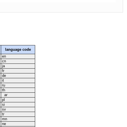
language code
en
cn
ja
fr
de
it
ru
th
ar
pl
si
sv
tr
mn
ne