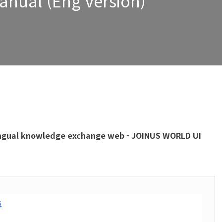
anual (Eng version)
ilingual knowledge exchange web - JOINUS WORLD UI
s