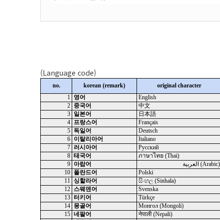
(Language code)
no.
korean (remark)
original character
1
영어
English
2
중국어
中文
3
일본어
日本語
4
프랑스어
Français
5
독일어
Deutsch
6
이탈리아어
Italiano
7
러시아어
Русский
8
태국어
ภาษาไทย (Thai)
9
아랍어
(Arabic)‏ العربية‏
10
폴란드어
Polski
11
싱할라어
සිංහල (Sinhala)
12
스웨덴어
Svenska
13
터키어
Türkçe
14
몽골어
Монгол (Mongoli)
15
네팔어
नेपाली (Nepali)