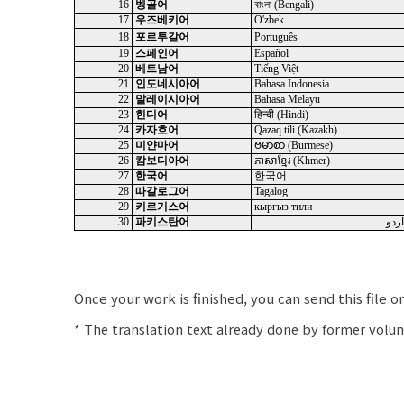
16
벵골어
বাংলা (Bengali)
17
우즈베키어
O'zbek
18
포르투갈어
Português
19
스페인어
Español
20
베트남어
Tiếng Việt
21
인도네시아어
Bahasa Indonesia
22
말레이시아어
Bahasa Melayu
23
힌디어
हिन्दी (Hindi)
24
카자흐어
Qazaq tili (Kazakh)
25
미얀마어
ဗမာစာ (Burmese)
26
캄보디아어
ភាសាខ្មែរ (Khmer)
27
한국어
한국어
28
따갈로그어
Tagalog
29
키르기스어
кыргыз тили
30
파키스탄어
اردو
Once your work is finished, you can send this file
o
* The translation text
already done
by former volu