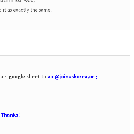
data in real web,
 it as exactly the same.
hare
google sheet
to
vol@joinuskorea.org
Thanks!