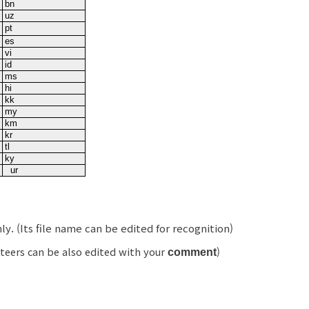
bn
uz
pt
es
vi
id
ms
hi
kk
my
km
kr
tl
ky
ur
nly
. (Its file name can be edited for recognition)
nteers
can be also edited with your
)
comment