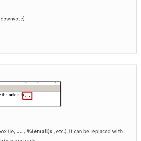
l downvote)
box (ie,
.... ,
%(email)s
,
etc.), it can be replaced with