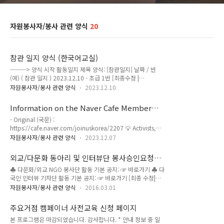
자원봉사자/봉사 관련 양식
20
참관 일지 양식 (한국어교실)
--------> 양식 시작 활동일지 제목 양식: [참관일지] 날짜 / 반
(예) ( 참관 일지 ) 2023.12.10 - 초급 1반 [최종수정 |
2024.3.15 ] (주의) 양식에 포함된 설명/지시사항은 훼손하지
자원봉사자/봉사 관련 양식
2023.12.10
않도록 합니다. 1. 일 시* 예. 2023.01.01 13:00 ~ 15:00 (2시
간) - 2. 반 명 * - 2. 작성자 (참관자) * (실명 기재) - 3. 담당 교사
Information on the Naver Cafe Member
* (실명 기재) - 4. 참여 학생 (인원수)* - Jordy 외 2인 - 5. 장 소
level-up system (ENG)
- Original (국문) :
* (사무국 회의실 ) - 6. 학습 내용 * - 7. 수업 특징 (수업 진행 방
https://cafe.naver.com/joinuskorea/2207 💡 Activists,
식, 분위기, 학생들 반응 등 강의자의 수업 자료 및 진행 방법 등
hope you support each volunteer’s visions and
을 수업 절차에 따라 기록함이 좋습니다.) - 8. 참관 소감 (내가
자원봉사자/봉사 관련 양식
2023.12.07
dreams~! ※ Please write one Activist Introduction (you
강의자라면? ..
can find this in the category bar on the left side) and 5
외교/다문화 동아리 및 인터뷰단 봉사승인요청
welcoming & cheering comments on other members'
양식
♣ 다문화/외교 NGO 봉사단 활동 기본 공지: ☞ 바로가기 ♣ 다
posts. Then you will automatically be registered as
국인 인터뷰 기자단 활동 기본 공지: ☞ 바로가기 [최종 수정|
[General Member activists] (However, if you delete the
2022.02.18] * 동아리(팀)/ 기사 작성 가이드: 바로가기 * 인터
posting and c..
자원봉사자/봉사 관련 양식
2016.03.01
뷰단 기사 작성 가이드: 바로가기 - 활동보고서 작성 가이드 더보
기 - 봉사시간 승인요청서 양식 더보기 3) 반려 시, 사유는 활동
주요거점 캠페이너 사전교육 신청 페이지
보고서의 댓글로 전달됨. "다국어&다문화 지식공유/교류 커뮤
본 프로그램은 마감되었습니다. 감사합니다. * 안내 정보 중 일
니티" 운영 IT NGO MULTILINGUAL KNOWLEDGE