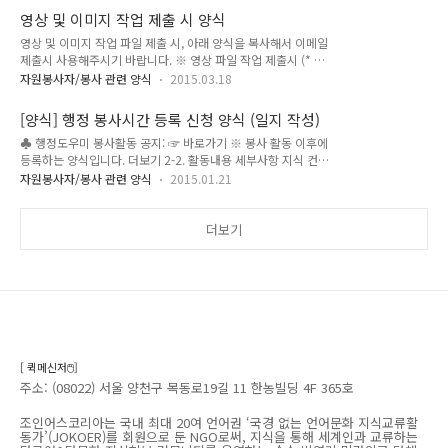
운영 IT NGO MULTILINGUAL KNOWLEDGE EXCHANGE &
영상 및 이미지 작업 제출 시 양식
SHARING COMMUNITY JOINUSWORLD.ORG 조인어스코리
영상 및 이미지 작업 파일 제출 시, 아래 양식을 복사해서 이메일
아는 국내 최대 20 언어권 ‘국경 없는 언어문화 지식교류활동
제출시 사용해주시기 바랍니다. ※ 영상 파일 작업 제출시 (* 는
가’(JOKOER)를 회원으로 하는 NGO로써,지식을 통해 세계인과
필수 항목) 항목 내용 봉사요청번호메일을 통해 봉사를 요청받
교류하는 다국어&다문화 지식허브 커뮤니티를 운영하는 순수
자원봉사자/봉사 관련 양식
2015.03.18
은 경우만영상 파일명 * 형식) 주제_작업자_작업날짜
비영리 민간외교 단체 입니다.
예)Multinational Healing Talk_김지원_20150303.avi 영상
[양식] 행정 봉사시간 등록 신청 양식 (일지 작성)
제목 *유튜브 등에 게시될 때 영상 제목봉사자 (팀명) * 촬영 일
♣ 행정도우미 봉사활동 공지: ☞ 바로가기 ※ 봉사 활동 이후에
자 언어문화 영상홍보단용 촬영 장소언어문화 영상홍보단용 참
등록하는 양식입니다. 더보기 2-2. 활동내용 세부사항 지식 컨텐
여자 이름 및 역할언어문화 영상홍보단용 영상 설명/남길말 제
츠 (영문) 게시: 4 건 지식나눔웹 봉사시간 처리: 3건 승인 & 입
작 과정 등, 유튜브 등에 게시될 때 영상 설명 ※ 이미지 작업 파
자원봉사자/봉사 관련 양식
2015.01.21
력 보류 2건 (시스템 오류) 민간외교기자단 봉사시간: 3건 반려
일 제출시 (* 는 필수 항목) 항목 내용 봉사요청번호메일을 통해
(3건 다 김지우) 일반봉사시간: 1건 승인 영상홍보단 봉사시간:
봉사를 요청받은 경우만이미지 파일명 *형식) 주제_작업자_작
1건 반려(이지현) 동아리 봉사시간: 1건 승인 신입봉사자 환영메
더보기
업날짜..
일 발송: 7건 특이 사항 ♣ [선택] * ABC 기관 김수현 부장에서
전화옴 → 담당자 부재로 이메일로 보내라고 응대 * 위와 같은
예로 작성하면 됩니다. (클릭해주세요) "다국어&다문화 지식공
유/교류 커뮤니티" 운영 IT NGO MULTILINGUAL
KNOWLEDGE EXCHANGE & SHARING COMMU..
[ 퀵메신저🖱️]
주소: (08022) 서울 양천구 목동로19길 11 한농빌딩 4F 365호
조인어스코리아는 국내 최대 20여 언어권 ‘국경 없는 언어문화 지식교류활
동가’(JOKOER)를 회원으로 둔 NGO로써, 지식을 통해 세계인과 교류하는