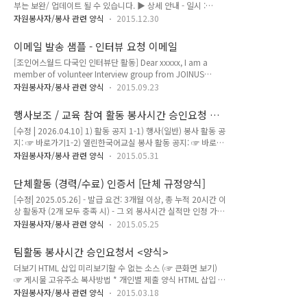
부는 보완/ 업데이트 될 수 있습니다. ▶ 상세 안내 - 일시 :
EXCHANGE & SHARING COMMUNITY
2016년 1월 6일 수요일 / 2016년 1월 7일 목요일 ☞ (택1) >
JOINUSWORLD.ORG 조인어스코리아는 국내 최대 20 언어권
자원봉사자/봉사 관련 양식
2015.12.30
하단 신청양식 제출 - 장소 : 양천나눔누리센터 3층 나눔방 (찾아
‘국경 없는 언어문화 지식교류활동가’(JOKOER)를 회원으로 하
오는길) - 내용 : 캠페이너 홍보단 참가자 사전교육 - 교육 시간 :
는 NGO로써,지식을 통해 세계인과 교류하는 다국어&다문화 지
이메일 발송 샘플 - 인터뷰 요청 이메일
오후 3시 ~ 오후 5시 (2시간 내외) - 교육 일정: 14:30 ~ 15:00 -
식허브..
[조인어스월드 다국인 인터뷰단 활동] Dear xxxxx, I am a
도착 및 출석체크15:00 ~ 15:30 - 조인어스코리아 소개 및 주요
member of volunteer Interview group from JOINUS
거점 캠페이너 홍보단 활동 설명15:30 ~ 16:00 - 팀 편성 및 친
KOREA, a non governmental organization (NGO) in the
목활동16:00 ~ 17:00 - 팀 별 회의 및 발표 - 준비물: 필기도구
자원봉사자/봉사 관련 양식
2015.09.23
area of private diplomacy.We are sending this email to
와 오픈마인드~ 시민 여러분의 참여로 국내를 넘어 세계로 가
have an opportunity to have an interview with you at
는..
행사보조 / 교육 참여 활동 봉사시간 승인요청 양
your convenient time. To briefly explain about the
식
[수정 | 2026.04.10] 1) 활동 공지 1-1) 행사(일반) 봉사 활동 공
program, its purpose is to highlight Korea’s current
지: ☞ 바로가기1-2) 열린한국어교실 봉사 활동 공지: ☞ 바로가
phase on various aspects such as culture, soci..
기 2) 활동보고서(일지) 게시판 2-1) 행사 일반: ☞ 바로가기 2-
자원봉사자/봉사 관련 양식
2015.05.31
2) (학기/그룹) 한국어 교실 (수업 일지): ☞ 바로가기 2-3) 1:1
한국어 교실 (수업일지): ☞ 바로가기 ※ 봉사 활동 이후에 등록
단체활동 (경력/수료) 인증서 [단체 규정양식]
하는 양식입니다. - 활동보고서 등 url주소 복사방법: 바로가기>
[수정| 2025.05.26] - 발급 요건: 3개월 이상, 총 누적 20시간 이
로드 중... ※ 양식 보내기 후, 별도로 이메일을 보내거나, 연락하
상 활동자 (2개 모두 충족 시) - 그 외 봉사시간 실적만 인정 가능
실 필요는 없습니다. "다국어&다문화 지식공유/교류 커뮤니티"
♣ 전체 승인요청 양식 모아보기 : ☞ 바로가기 더보기 - (해당하
운영 IT NGO MULTILINGUAL KNOWLEDGE EXCHANGE &
자원봉사자/봉사 관련 양식
2015.05.25
는 경우) 인성 및 적성 평가 등급: 5단계 (A+ /A /B+ /B /C)- 수
SHARING COMMUNI..
료증/인증서에는 기재되지 않으며, 인사(人事) 관련 기업/기관
팀활동 봉사시간 승인요청서 <양식>
에서 별도 요청 시 제공될 수 있습니다. https://jow.so/jk-cert
더보기 HTML 삽입 미리보기할 수 없는 소스 (☞ 큰화면 보기)
로드 중…">로드 중… "다국어&다문화 지식공유/교류 커뮤니
☞ 게시물 고유주소 복사방법 * 개인별 제출 양식 HTML 삽입 미
티" 운영 IT NGO MULTILINGUAL KNOWLEDGE EXCHANGE
리보기할 수 없는 소스 * 1365 봉사 시간 입력시스템 화면에 대
& SHARING COMMUNITY JOINUSWORLD.ORG 조인어스코
자원봉사자/봉사 관련 양식
2015.03.18
한 설명: 자세히보기 "다국어&다문화 지식공유/교류 커뮤니티"
리아는 국내 최대 20 언어..