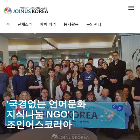
홈
단체소개
함께 하기
봉사활동
문의센터
'국경없는 언어문화
지식나눔 NGO' |
조인어스코리아