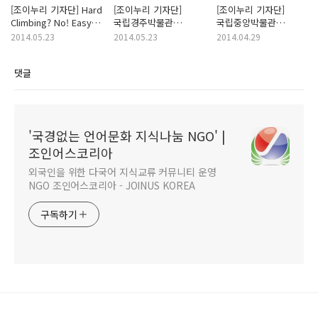
[조이누리 기자단] Hard
[조이누리 기자단]
[조이누리 기자단]
Climbing? No! Easy
국립경주박물관
국립중앙박물관
Trekking Yes! in
(Kyungju National
(National Museum of
2014.05.23
2014.05.23
2014.04.29
Seoul - 오지오
Museum) - 예유나
Korea) - 예유나
댓글
'국경없는 언어문화 지식나눔 NGO' |
조인어스코리아
외국인을 위한 다국어 지식교류 커뮤니티 운영
NGO 조인어스코리아 - JOINUS KOREA
구독하기