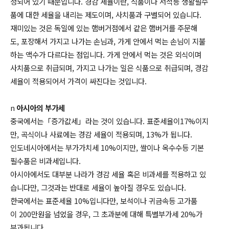
정되어 있기 때문입니다
.
경감 세율이란
,
식품이나 서적등 생활필수
품에 대한 세율을 내리는 제도이며
,
사치품과 구별되어 있습니다
.
재미있는 것은 독일에 있는 햄버거점에서 같은 햄버거를 주문해
도, 포장해서 가지고 나가는 손님과, 가게 안에서 먹는 손님이 지불
하는 액수가 다르다는 점입니다.
가게 안에서 먹는 것은 외식이며
사치품으로 취급되며
,
가지고 나가는 일은 식품으로 취급되며
,
경감
세율이 적용되어서 가격이 싸진다는 것입니다
.
n
아시아의 부가세
중국에서는「증가값세」라는 것이 있습니다.
표준세율이
17%
이지
만
,
곡식이나 사료에는 경감 세율이 적용되며
, 13%
가 됩니다
.
인도네시아에서는 부가가치세 10%이지만, 쌀이나 옥수수등 기본
필수품은 비과세입니다.
아시아에서도 대부분 나라가 경감 세율 혹은 비과세를 적용하고 있
습니다만, 그것과는 반대로 세율이 높아질 경우도 있습니다.
한국에서는 표준세율 10%입니다만, 보석이나 귀금속등 고가품
이 200만원을 넘었을 경우, 그 초과분에 대해 특별부가세 20%가
부과됩니다.