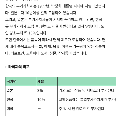
한국의 부가가치세는 1977년, 박정희 대통령 시대에 시행되었습니
다.
일본보다
10
년이상 일찍 도입되어 있습니다
.
그리고, 일본은 부가가치세율이 서서히 증가하고 있는 반면, 한국
은 부가가치세 도입 후, 한번도 세율이 변경되고 있지 않습니다.
도
입 당초부터 쭉
10%
입니다
.
또한
한국에서는 품목에 따라서 면세 제도가 도입되어 있습니다
.
면
세 대상 품목으로서는 쌀
,
야채
,
육류
,
어류등 가공되지 않는 식품이
나
,
의료보건
,
교육이나 도서
,
신문
,
잡지등이 있습니다
.
n
타국과의 비교
국가명
세율
비
일본
8%
거의 모든 상품 및 서비스에 부가된다
힌국
10
％
고액상품에는 특별부가가치세가 부가될
미국
－
주 및 시 단위로 각각 부가된다