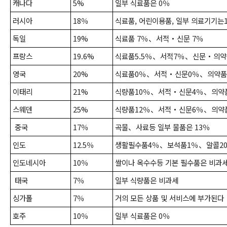
캐나다
5%
일부 식료품은
0
％
러시아
18
％
식료품, 어린이용품, 일부 의료기기는
독일
19%
식료품
7
％、
서적
・
신문
7
％
프랑스
19.6%
식료품
5.5
％、
서적
7
％、
신문
・
의약
영국
20%
식료품
0
％、
서적
・
신문
0
％、
의약품
이태리
21%
식량품
10
％、
서적
・
신문
4
％、
의약
스웨덴
25%
식량품
12
％、
서적
・
신문
6
％、
의약
중국
17
％
곡물
、
사료등 일부 물품은
13
％
인도
12.5
％
생활필수품
4
％、
보석품
1
％、
알콜
2
인도네시아
10
％
쌀이나 옥수수등 기본 필수품은 비과
태국
7
％
일부 식량품은 비과세
싱가폴
7
％
거의 모든 상품 및 서비스에 부가된다
호주
10
％
일부 식료품은
0
％