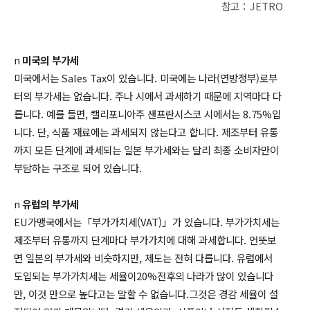
참고
：
JETRO
n
미국의 부가세
미국에서는 Sales Tax이 있습니다.
미국에는 나라
(
연방정부
)
로부
터의 부가세는 없습니다
.
주나 시에서 과세하기 때문에 지역마다 다
릅니다
.
예를 들면
,
캘리포니아주 샌프란시스코 시에서는
8.75%
입
니다
.
단
,
식품 재료에는 과세되지 않는다고 합니다
.
제조부터 유통
까지 모든 단계에 과세되는 일본 부가세와는 달리 최종 소비자만이
부담하는 구조로 되어 있습니다
.
n
유럽의 부가세
EU
가맹국에서는「부가가치세(VAT)」가 있습니다.
부가가치세는
제조부터 유통까지 단계마다 부가가치에 대해 과세합니다
. 언뜻보
면
일본의 부가세와 비슷하지만
,
제도는 전혀 다릅니다
.
유럽에서
도입되는 부가가치세는 세율이
20%
전후의 나라가 많이 있습니다
만
,
이것 만으로 높다고는 말할 수 없습니다
.
그것은 경감 세율이 설