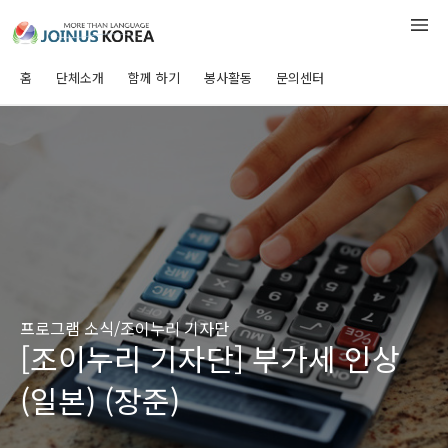
홈
단체소개
함께 하기
봉사활동
문의센터
프로그램 소식/조이누리 기자단
[조이누리 기자단] 부가세 인상
(일본) (장준)