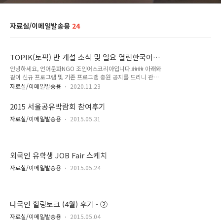
자료실/이메일발송용
24
TOPIK(토픽) 반 개설 소식 및 일요 열린한국어교
실 모집 (신규 봉사자 충원)
안녕하세요, 언어문화NGO 조인어스코리아입니다.👫👫 아래와
같이 신규 프로그램 및 기존 프로그램 충원 공지를 드리니 관심
있는 회원분들은 문의 부탁드립니다. 1) TOPIK(토픽) 반 개설
자료실/이메일발송용
2020.11.23
소식 (신규 봉사자 모집) - 장소 : 영등포 당산 사무국 - 일시: 일
요일 오후 2시 ~ 4시 - 희망 봉사자는 가르칠 교재 선정 및 커리
2015 서울공유박람회 참여후기
큘럼 구성에 참여가 가능해야 함 (온라인/ 비대면 소통으로 진
행) - 시작일: 내년 1월초부터 예정 ※ 관련 교육 유경험자 우대
자료실/이메일발송용
2015.05.31
2) 일요 열린한국어교실 모집 (신규 봉사자 충원) - 장소: 영등포
당산 사무국 - 정규 수업 (2시간): 일요일 오후 2시 ~ 4시 (반 구
분 있음) - free talking (1시간) : 일요일 오후 4시~ 5시 (희망자
한함) (반 구분 없음) ..
외국인 유학생 JOB Fair 스케치
자료실/이메일발송용
2015.05.24
다국인 힐링토크 (4월) 후기 - ②
자료실/이메일발송용
2015.05.04