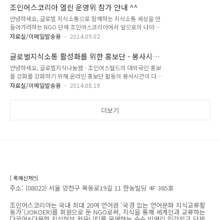
수 있습니다. 문의하기
조인어스코리아 열린 운영위 참가 안내 ^^
안녕하세요, 글로벌 지식소통으로 함께하는 지식소통 세상을 만
들어가려하는 NGO 단체 조인어스코리아에서 앞으로의 나아갈
길과 방향 등을 함께 의논하고자 열린 자리를 만들었습니다. 일
자료실/이메일발송용
2014.09.02
시: 2014년 9월 5일 (금) 저녁 7시 ~9시 장소: 양천구 해누리타
운 8층 회의실 (약도) 대상: 글로벌 지식소통 웹에 관심있는 누구
글로벌지식소통 활성화를 위한 홍보단 - 봉사시간
나 (중/고생 부문 | 대학생 이상 일반인 부문)참가비: 3,000원
상향조정
안녕하세요, 글로벌지식나눔웹 - 조인어스월드의 대외국인 홍보
(다과비로 전부 사용됩니다.^^) 주제: 다국어 웹 및 단체의 발전
를 강화를 강화하기 위해 온라인 홍보단 활동의 봉사시간이 다음
방향 이모저모 "다국어&다문화 지식공유/교류 커뮤니티" 운영
과 같이 상향조정 되었습니다. 1) 홍보문 작성 인정시간: 글 당
IT NGOMULTILINGUAL KNOWLEDGE EXCHANGE &
자료실/이메일발송용
2014.08.19
최대 2시간까지 상향 조정 + 검색/가입&등록 별도2) 같은 글을
SHARING COMMUNITY JOINUSWORLD.ORG 조인어스코리
복사할 경우엔, 사이트 검색/가입&등록 (상한 50분)에 대한 시
아는 국내 최대 29개 ‘국경 없는 언어문화 지식교류활..
간만 반영3) 영어 뿐만 아니라 개인이 가능한 29개언어 * 봉사
더보기
인증시간은 1365 나눔포털> 마이페이지에서 확인가능 * 같은
게시판 등에 같은 글로 도배 시엔 삭제될 가능성이 커짐을 유의
해주시기 바랍니다. 본 활동은 서울특별시/ 한국관광공사/ 한국
방문위원회재단/ 해외문화홍보원이 함께 합니다. * 절차 등 상세
내용 : 여기를 참고. 웹에서 보기 "다국어&다문화 지식공유/교
류 커뮤니티" 운영 ..
[ 퀵메신저🖱️]
주소: (08022) 서울 양천구 목동로19길 11 한농빌딩 4F 365호
조인어스코리아는 국내 최대 20여 언어권 ‘국경 없는 언어문화 지식교류활
동가’(JOKOER)를 회원으로 둔 NGO로써, 지식을 통해 세계인과 교류하는
다국어&다문화 지식허브 커뮤니티를 운영하는 순수 비영리 민간외교 단체