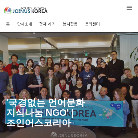
홈
단체소개
함께 하기
봉사활동
문의센터
'국경없는 언어문화
지식나눔 NGO' |
조인어스코리아