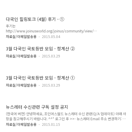
다국인 힐링토크 (4월) 후기 - ①
후기는
http://www.joinusworld.org/joinus/community/view/5
659/#4월-마지막주-다국인-힐링토크-후기-1 여기에.... "다국
자료실/이메일발송용
2015.05.04
어&다문화 지식공유/교류 커뮤니티" 운영 IT
NGOMULTILINGUAL KNOWLEDGE EXCHANGE & SHARING
3월 다국인 국토등반 모임 - 청계산 ②
COMMUNITY JOINUSWORLD.ORG 조인어스코리아는 국내
최대 29개 ‘국경 없는 언어문화 지식교류활동가’(JOKOER)를
자료실/이메일발송용
2015.03.29
회원으로 하는 NGO로써, 지식을 통해 세계인과 교류하는 다국
어&다문화 지식허브 커뮤니티를 운영하는 순수 비영리 민간외
교 단체 입니다.
3월 다국인 국토등반 모임 - 청계산 ①
자료실/이메일발송용
2015.03.29
뉴스레터 수신관련 구독 설정 공지
(한국어 버젼) 안녕하세요, 조인어스월드 뉴스레터 수신 관련(Q/A 업데이트) 아래 사
항을 참고해주시기 바랍니다. ^^* 로그인 후 >>- 뉴스레터 Email 주소 변경하기: 링
크- 정기 뉴스레터 (newsletter) 수신 구독 중지: 링크 감사합니다. 조인어스코리아
자료실/이메일발송용
2015.01.15
※ 뉴스레터메일이 차단되어 메일 반송이 지속될 경우, 조만간 해당 계정이 삭제될