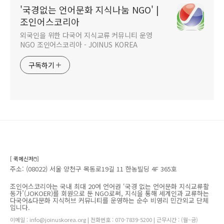
'국경없는 언어문화 지식나눔 NGO' |
조인어스코리아
외국인을 위한 다국어 지식교류 커뮤니티 운영
NGO 조인어스코리아 - JOINUS KOREA
구독하기
[ 퀵메신저🖱️]
주소: (08022) 서울 양천구 목동로19길 11 한농빌딩 4F 365호
조인어스코리아는 국내 최대 20여 언어권 ‘국경 없는 언어문화 지식교류활
동가’(JOKOER)를 회원으로 둔 NGO로써, 지식을 통해 세계인과 교류하는
다국어&다문화 지식허브 커뮤니티를 운영하는 순수 비영리 민간외교 단체
입니다.
이메일 : info@joinuskorea.org | 전화번호 : 070-7839-5200 | 근무시간 : (월~금)