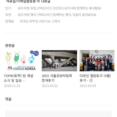
'자료실/이메일발송용'의 다른글
인기
공지사항/모집 (카테고리) | 조인어스코리아와 함께하는 봉사활동!
추천
공지사항/행사 (카테고리) | 함께하는 행사, 다같이 즐겨보아요
현재글
외국인 유학생 JOB Fair 스케치
관련글
TOPIK(토픽) 반 개설
2015 서울공유박람회
다국인 힐링토크 (4월)
소식 및 일요
참여후기
후기 - ②
열린한국어교실 모집
2020.11.23
2015.05.31
2015.05.04
(신규 봉사자 충원)
댓글