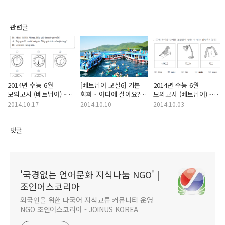
관련글
2014년 수능 6월
[베트남어 교실6] 기본
2014년 수능 6월
모의고사 (베트남어) -
회화 - 어디에 살아요?/
모의고사 (베트남어) -
해설 (11-15번 문제)
이것은 뭐에요?/어디가
해설 (1-5번 문제)
2014.10.17
2014.10.10
2014.10.03
아파요?
댓글
'국경없는 언어문화 지식나눔 NGO' |
조인어스코리아
외국인을 위한 다국어 지식교류 커뮤니티 운영
NGO 조인어스코리아 - JOINUS KOREA