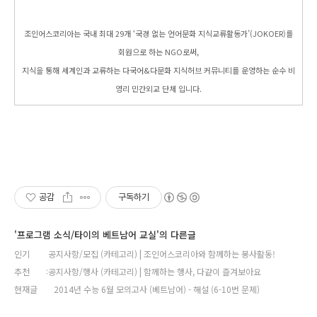
조인어스코리아는 국내 최대 29개 ‘국경 없는 언어문화 지식교류활동가’(JOKOER)를
회원으로 하는 NGO로써,
지식을 통해 세계인과 교류하는 다국어&다문화 지식허브 커뮤니티를 운영하는 순수 비
영리 민간외교 단체 입니다.
공감
구독하기
'프로그램 소식/타이의 베트남어 교실'의 다른글
인기
공지사항/모집 (카테고리) | 조인어스코리아와 함께하는 봉사활동!
추천
공지사항/행사 (카테고리) | 함께하는 행사, 다같이 즐겨보아요
현재글
2014년 수능 6월 모의고사 (베트남어) - 해설 (6-10번 문제)