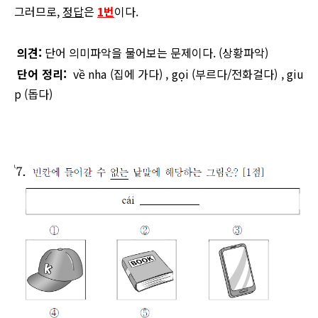
그러므로,
정답
은
1번
이다.
의견:
단어 의미파악을 물어보는 문제이다. (상황파악)
단어 정리:
về nha
(집에 가다) ,
gọi
(부르다/전화걸다) ,
giu
p
(돕다)