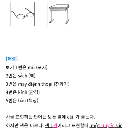
[해설]
보기 1번은 mũ (모자)
2번은 sách (책)
3번은
may
điệnn thoại (전화기)
4번은
kính
(안경)
5번은 bàn (책상)
사물 표현하는 단어는 보통 앞에
cái
가 붙는다.
하지만 책은 다르다.
책 1
권
이라고 표현할때,
một
quyển
sác