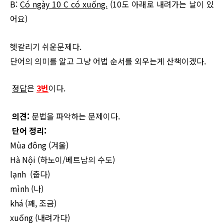
B:
Có ngày 10 C có xuống.
​ (10도 아래로 내려가는 날이 있
어요)
헷갈리기 쉬운문제다.
단어의 의미를 알고 그냥 어법 순서를 외우는게 산책이겠다.
정답
은
3번
이다.
의견:
문법을 파악하는 문제이다.
단어 정리:
Mùa đông
(겨울)
Hà Nội
(하노이/베트남의 수도)
lạnh
(춥다)
mình (나)
khá (꽤, 조금)
xuống (내려가다)