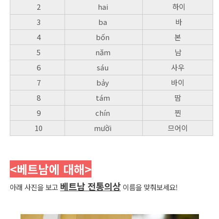
2
hai
하이
3
ba
바
4
bốn
본
5
năm
남
6
sáu
사우
7
bảy
바이
8
tám
땀
9
chín
찐
10
mười
므어이
<베트남에 대해
>
베트남 전통의상
아래 사진을 보고
이름을 맞춰보세요!