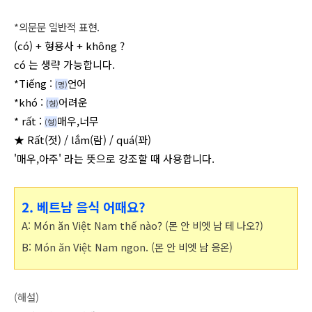
*의문문 일반적 표현.
(
có) + 형용사 +
không ?
có 는
생략 가능합니다.
*
Tiếng
:
언어
(명
)
*
khó
:
어려운
(형
)
*
rất
:
매우,너
무
(형
)
★
Rất(젓)
/ lắm(람) / quá(꽈)
'매우,아주' 라는 뜻으로 강조할 때 사용합니다.
2. 베트남 음식 어때요?
A: Món ăn Việt Nam thế nào? (몬 안 비엣 남 테 나오?
)
B: Món ăn Việt Nam ngon.
(몬 안 비엣 남 응온)
(해설)