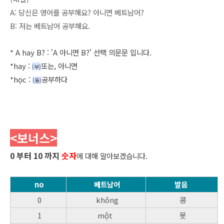
A: 당신은 영어를 공부해요? 아니면 베트남어?
B: 저는 베트남어 공부해요.
*
A hay B? : 'A 아니면 B?' 선택 의문문 입니다.
*
hay
:
또는, 아니면
(부
)
*
học
:
공부하다
(동)
<보너스
>
0 부터 10 까지
숫자
에 대해 알아보겠습니다.
no
베트남어
발음
0
không
콩
1
một
못