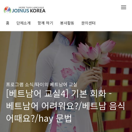
홈
단체소개
함께 하기
봉사활동
문의센터
프로그램 소식/타이의 베트남어 교실
[베트남어 교실4] 기본 회화 -
베트남어 어려워요?/베트남 음식
어때요?/hay 문법