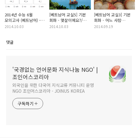
2014년 수능 6월
[베트남어 교실5] 기본
[베트남어 교실3] 기본
모의고사 (베트남어) -
회화 - 몇살이에요?/
회화 - 어느 사람
해설 (1-5번 문제)
취미가 뭐에요?/
사람이에요 / 직업이
2014.10.03
2014.10.03
2014.09.19
전화번호가 뭐에요?
뭐예요
댓글
'국경없는 언어문화 지식나눔 NGO' |
조인어스코리아
외국인을 위한 다국어 지식교류 커뮤니티 운영
NGO 조인어스코리아 - JOINUS KOREA
구독하기