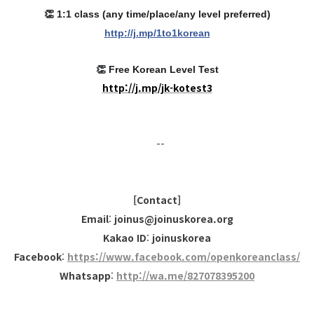
👏 1:1 class (any time/place/any level preferred)
http://j.mp/1to1korean
👏 Free Korean Level Test
http://j.mp/jk-kotest3
⠀--
[Contact
]
Email
:
joinus@joinuskorea.org
Kakao ID
:
joinuskorea
Facebook
:
https://www.facebook.com/openkoreanclass/
Whatsapp
:
http://wa.me/827078395200