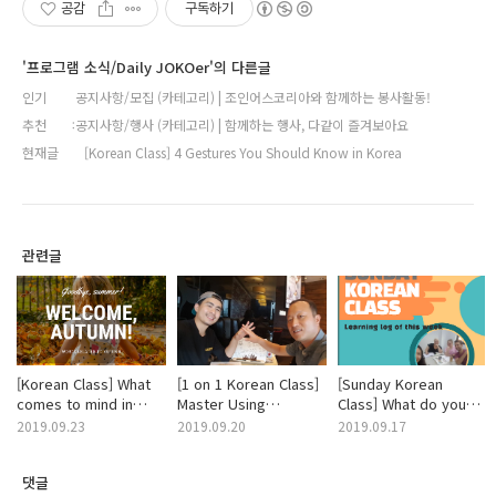
공감
구독하기
'프로그램 소식/Daily JOKOer'의 다른글
인기
공지사항/모집 (카테고리) | 조인어스코리아와 함께하는 봉사활동!
추천
공지사항/행사 (카테고리) | 함께하는 행사, 다같이 즐겨보아요
현재글
[Korean Class] 4 Gestures You Should Know in Korea
관련글
[Korean Class] What
[1 on 1 Korean Class]
[Sunday Korean
comes to mind in
Master Using
Class] What do you
autumn?
Transportation by
do for living?
2019.09.23
2019.09.20
2019.09.17
Learning Expressions
댓글