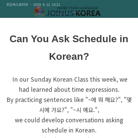
조인어스코리아
2019. 9. 11. 15:21
Can You Ask Schedule in
Korean?
I
n our Sunday Korean Class this week, we
had learned about time expressions
.
By practicing sentences like "~에 뭐 해요?", "몇
시에 가요?", "~시 예요.",
we could develop conversations asking
schedule in Korean.