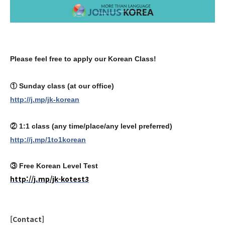
Please feel free to apply our Korean Class!
① Sunday class (at our office)
http://j.mp/jk-korean
② 1:1 class (any time/place/any level preferred)
http://j.mp/1to1korean
③ Free Korean Level Test
http://j.mp/jk-kotest3
⠀
[Contact
]