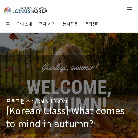
홈
단체소개
함께 하기
봉사활동
문의센터
프로그램 소식/Daily JOKOer
[Korean Class] What comes
to mind in autumn?