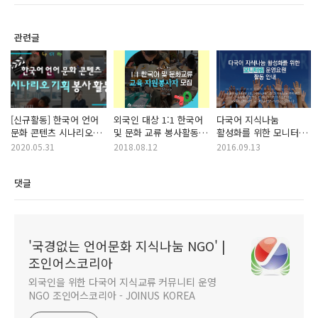
관련글
[신규활동] 한국어 언어
외국인 대상 1:1 한국어
다국어 지식나눔
문화 콘텐츠 시나리오
및 문화 교류 봉사활동
활성화를 위한 모니터링
기획 봉사 활동
(기획 운영 & 교육 파트)
활동 안내
2020.05.31
2018.08.12
2016.09.13
[비대면 가능 활동]
댓글
'국경없는 언어문화 지식나눔 NGO' |
조인어스코리아
외국인을 위한 다국어 지식교류 커뮤니티 운영
NGO 조인어스코리아 - JOINUS KOREA