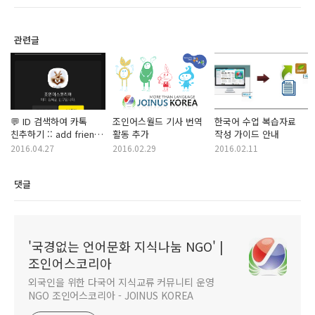
관련글
💬 ID 검색하여 카톡
조인어스월드 기사 번역
한국어 수업 복습자료
친추하기 :: add friends
활동 추가
작성 가이드 안내
on Kakaotalk ID
2016.04.27
2016.02.29
2016.02.11
댓글
'국경없는 언어문화 지식나눔 NGO' |
조인어스코리아
외국인을 위한 다국어 지식교류 커뮤니티 운영
NGO 조인어스코리아 - JOINUS KOREA