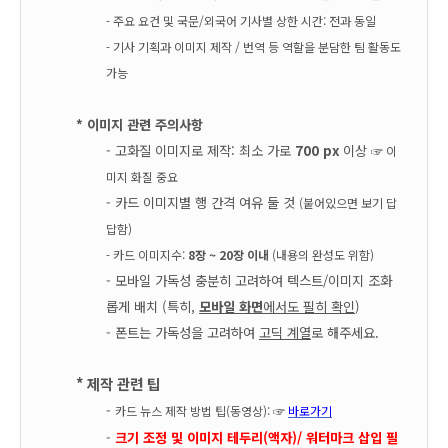
- 주요 요건 및
국문/외국어 기사별 상한 시간
: 전과 동일
- 기사 기획과 이미지 제작 / 번역 등 역할을 분담한
팀 활동도
가능
* 이미지 관련 주의사항
- 고화질 이미지로 제작: 최소 가로
700 px
이상
☞ 이
미지 화질 중요
- 카드 이미지별 행 간격 여유 둘 것
(붙어있으면 보기 답
답함)
- 카드 이미지수:
8장 ~ 20장 이내
(내용의 완성도 위함)
- 모바일 가독성 충분히 고려하여 텍스트/이미지 조화
롭게 배치
(특히,
모바일 화면
에서도 필히 확인
)
- 폰트는 가독성을 고려하여
고딕 계열
로 해주세요.
* 제작 관련 팁
-
카드 뉴스 제작 방법 팁(동영상): ☞
바로가기
-
크기 조정 및 이미지 테두리(액자)/ 워터마크 삽입 필