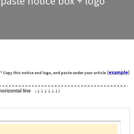
paste notice box + logo
(
example
)
* Copy this notice and logo, and paste under your article
horizontal line ↓
↓
↓
↓
↓
↓
↓
)