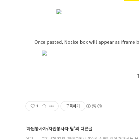
Once pasted,
Notice box will appear as iframe 
1
구독하기
'자원봉사자/자원봉사자 팁'의 다른글
인기
공지사항/모집 (카테고리) | 조인어스코리아와 함께하는 봉