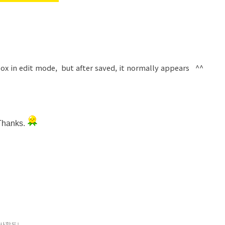
box in edit mode,
but after saved,
it normally appears
^^
Thanks.
사활동!