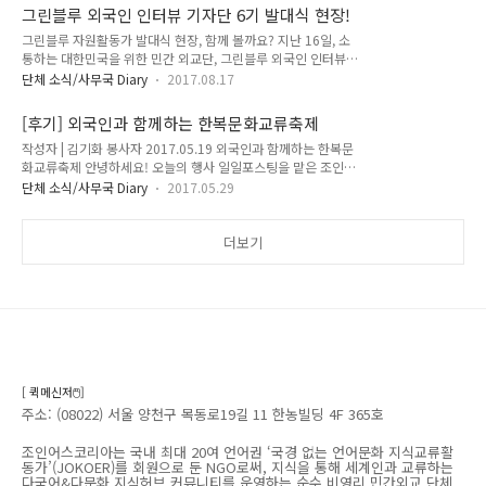
요~ Hello. We are interns of JOINUS KOREA, Allok and
그린블루 외국인 인터뷰 기자단 6기 발대식 현장!
Dallok. Our name means 'colorful' in Korean and it
그린블루 자원활동가 발대식 현장, 함께 볼까요? 지난 16일, 소
implies creating a wonderful world together. Intern's
통하는 대한민국을 위한 민간 외교단, 그린블루 외국인 인터뷰
Secret Diary is to be continued til August. "다국어&다문화
기자단 6기의 발대식 및 오리엔테이션이 진행되었습니다. 개인
지식공유/교류 커뮤니티" 운영 IT NGOMULTILINGUAL
단체 소식/사무국 Diary
2017.08.17
적인 사정으로 몇몇 분들은 이날 함께하지 못해 아쉬웠는데요.“
KNOWLEDGE E..
그린블루 6기에 함께 하게 된 20명의 자원활동가 여러분, 축하
[후기] 외국인과 함께하는 한복문화교류축제
드립니다! ” 본격적으로 오리엔테이션을 시작하기에 앞서, 6개
작성자 | 김기화 봉사자 2017.05.19 외국인과 함께하는 한복문
월간 동고동락할 친구들의 소개를안 들어볼 수 없겠죠? 갑작스
화교류축제 안녕하세요! 오늘의 행사 일일포스팅을 맡은 조인어
러운 자기소개 시간에도 불구하고 한분 한분 개성 넘치는 답변을
스코리아의 조코랑입니다.조인어스코리아와 국제국악고 학생들
들을 수 있어서 매우 즐거웠답니다. 다들 집중하고 있는 모습, 보
단체 소식/사무국 Diary
2017.05.29
이 함께 한 '외국인이 함께한 한복문화교류축제'가 지난 5월19
이시죠? 조인어스코리아에서 시행했던 ‘국가별 주한대사 릴레이
일에 성황리에 개최, 마무리되었다는 소식입니다. 행사 현장속으
인터뷰’ 영상도다 함께 감상했습니다. 기자단 기본소개를 시작으
로 조코랑과 함께 떠나 보실까요? 어서어서 모여라♬ 행사가 곧
더보기
로 성공적인 그린블루 활동을 위한 ..
시작됩니다~ 질서있는 모습으로 아침부터 부지런히 행사를 준
비하는 국악고 학생들학생들과 외국인들을 기다리는 한복 체험
과 프로필 스튜디오 촬영의 기회!!한복으로 갈아입은 학생들의
모습도 어떨지 궁금해지는데요? 어떤 한복이 어울리려나?고운
빛깔과 풍성한 자태를 자랑하는 한복의 매력에 푹 빠진 국악고
학생들 머리도 단장하고 곱게 빗어 올려보고 한복에..
[ 퀵메신저🖱️]
주소: (08022) 서울 양천구 목동로19길 11 한농빌딩 4F 365호
조인어스코리아는 국내 최대 20여 언어권 ‘국경 없는 언어문화 지식교류활
동가’(JOKOER)를 회원으로 둔 NGO로써, 지식을 통해 세계인과 교류하는
다국어&다문화 지식허브 커뮤니티를 운영하는 순수 비영리 민간외교 단체