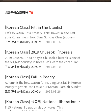
조인어스코리아
79
[Korean Class] Fill in the blanks!
Let's solve fun Criss-Cross puzzle! Have fun and Test
your Korean skills, too. Class Sunday Class (at our
office)https://j.mp/jk-korean 1:1 Class (any
프로그램 소식/Daily JOKOer
2019.09.16
time/place/any level preferred)https://j.mp/1to1korean
Free Korean Level Testhttps://j.mp/jk-kotest3 Contact ●
[Korean Class] 2019 Chuseok - 'Korea's
Email: joinus@joinuskorea.org● Kakao ID:
thanksgiving day'
2019 Chuseok This Friday is Chuseok. Chuseok is one of
joinuskorea● Facebook:
the biggest holidays in Korea.Let's learn the vocabulary
https://www.facebook.com/openkoreanclass/●
related to traditional Korean holiday culture. Class
Whatsapp: http://wa.me/827078..
프로그램 소식/Daily JOKOer
2019.09.10
Sunday Class (at our office)https://j.mp/jk-korean 1:1
Class (any time/place/any level
[Korean Class] Fall in Poetry
preferred)https://j.mp/1to1korean Free Korean Level
Autumn is the best season for reading.Let's fall in Korean
Testhttps://j.mp/jk-kotest3 Contact● Email:
Poetry together! Don't miss our Korean Class! ● Sunday
joinus@joinuskorea.org● Kakao ID: joinuskorea● Fac..
class (at our office)http://j.mp/jk-korean ● 1:1 class
프로그램 소식/Daily JOKOer
2019.08.26
(any time/place/any level
preferred)http://j.mp/1to1korean "다국어&다문화 지식공
[Korean Class] 광복절 National liberation
유/교류 커뮤니티" 운영 IT NGOMULTILINGUAL
day of Korea
8.15 National liberation day of Korea! This
KNOWLEDGE EXCHANGE & SHARING COMMUNITY