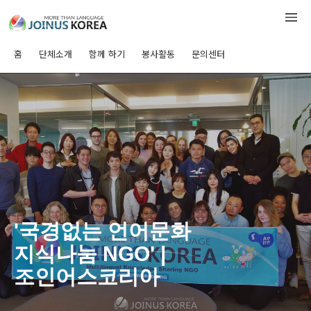
홈
단체소개
함께 하기
봉사활동
문의센터
'국경없는 언어문화
지식나눔 NGO' |
조인어스코리아