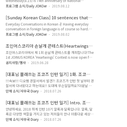
wednesday(8.15) is 74th anniversary of National
JOINUSWORLD.ORG 조인어스코리아는 국내 최대 29개 ‘국경
liberation day of Korea.Celebrate the liberation from
없는 언어문화 지식교류활동가’(JOKOER)를 회원으로 하는
프로그램 소식/Daily JOKOer
2019.08.12
Japanese occupation, on August 15,a day to celebrate
NGO로써, 지식을 통해..
Republic of Korea government establishment.also, Don't
[Sunday Korean Class] 10 sentences that
forget to register our Korean Class! ● Sunday class (at
Koreans speak every day
Everyday Conversations in Korean ✌ Having everyday
our office)http://j.mp/jk-korean ● 1:1 class (any
conversation in foreign language is of course so hard.
time/place/any level preferred)http://..
But here, we can help you with that! How about joining
프로그램 소식/Daily JOKOer
2019.08.02
our Sunday Korean Class and participate in group
study? With native Korean teacher and foreign students
조인어스코리아 손날개 콘테스트(Heartwings
matched in similar level with you, you can improve your
Contest) - 가장 예쁜 손날개를 찾아라!
조인어스코리아에서 제 1회 손날개 콘테스트를 개최합니다!The
Korean language skill more fluently! We have various
1st JOINUS KOREA 'Heartwings' Contest is now open for
programs in our Sunday K..
everyone ! 가장 예쁜 손날개를 만들고, 공유해보세요. 깜짝 선
공지사항/행사
2019.06.28
물이 기다리고 있습니다.Make the best Heartwings and
share through your SNS. Surprise present is waiting for
[대표님 몰래쓰는 조코즈 인턴 일기] 1화. 조코즈,
you. ① 참여 방법(How to Participate)개인 혹은 단체로 직접
경찰서에 가다!
!!!속보!!! 디오쌤 경찰서에서 발견?! 조코즈가 인턴 첫 날부터 경
만든 조코 손날개(Heart wings)를 @joinuskorea 태그 후 SNS
찰서에 다녀왔다고 하는데요!! 도대체 무슨일일까요?더운날 여
에 업로드하면 참여 완료! (**안내 포스터 참고, 아래의 해시태
러분에게 소소한 재미를 안겨드릴 조코즈 인턴일기! 1화부터 범
그를 꼭 포함해주세요.) Upload your own Heart wings on
단체 소식/사무국 Diary
2018.07.26
상치 않은데요... 무슨 일이 있었던건지 함께 살펴볼까요? [Ep.1.
y..
JOKOs go to the police station] !!!BREAKING NEWS!!!
[대표님 몰래쓰는 조코즈 인턴 일기] Intro. 조코
the chairperson of Joinus Korea was found at the police
소개
안녕하세요. 2018 하계 인턴 10기 알록과 달록입니다. 알록, 달
station!! It is said that Joko went to the police station on
록은 다양한 색깔을 가지고 있는 저희들이 만나 아름다운 세상을
the first day at work!! What's happening?We bring the
만들자는 의미로 지었습니다. 앞으로 연재될 인턴일기를 소개합
episode of Intern's Secret Di..
단체 소식/사무국 Diary
2018.07.26
니다. 두 달간 계속 업로드 될 예정이니 좋아요와 댓글 부탁드려