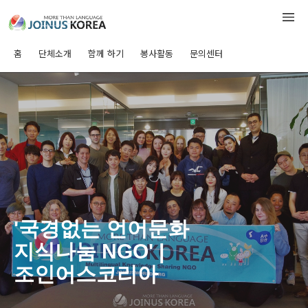
홈
단체소개
함께 하기
봉사활동
문의센터
'국경없는 언어문화
지식나눔 NGO' |
조인어스코리아