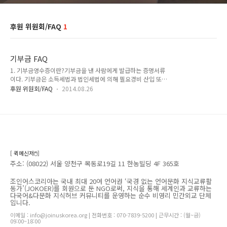
후원 위원회/FAQ
1
기부금 FAQ
1. 기부금영수증이란?기부금을 낸 사람에게 발급하는 증명서류
이다. 기부금은 소득세법과 법인세법에 의해 필요경비 산입 또는
기부금세액공제를 받거나 손금에 산입하기 위하여 발급한다.
후원 위원회/FAQ
2014.08.26
(물론 기부금을 낸 단체가, 근거법령에 따라 기부금공제대상 기
부금단체 여야만 한다.) 근로자들이 연말정산을 하는 매년 1월,
그리고 종합소득세 신고가 있는 5월에 문의가 집중된다. 전년도
기부금에 대한 영수증은 이듬해 1월에 발급된다. 2. 조인어스코
리아는 기부금공제대상 기부금단체인가?소득세법 시행령 제80
조 제1항, 법인세법 시행령 제36조 제1항에 근거한 기부금공제
대상 단체이며, 민법 제32조에 따라 주무관청의 허가를 받아 설
[ 퀵메신저🖱️]
립한 비영리단체이다. 기획재정부 홈페이지에서 허가를 받은 기
주소: (08022) 서울 양천구 목동로19길 11 한농빌딩 4F 365호
부금단체를 확인할 수 있다. 3. 영수증은..
조인어스코리아는 국내 최대 20여 언어권 ‘국경 없는 언어문화 지식교류활
동가’(JOKOER)를 회원으로 둔 NGO로써, 지식을 통해 세계인과 교류하는
다국어&다문화 지식허브 커뮤니티를 운영하는 순수 비영리 민간외교 단체
입니다.
이메일 : info@joinuskorea.org | 전화번호 : 070-7839-5200 | 근무시간 : (월~금)
09:00~18:00