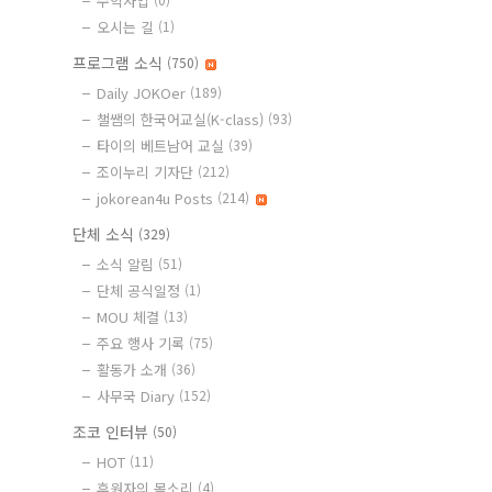
수익사업
오시는 길
(1)
프로그램 소식
(750)
Daily JOKOer
(189)
챌쌤의 한국어교실(K-class)
(93)
타이의 베트남어 교실
(39)
조이누리 기자단
(212)
jokorean4u Posts
(214)
단체 소식
(329)
소식 알림
(51)
단체 공식일정
(1)
MOU 체결
(13)
주요 행사 기록
(75)
활동가 소개
(36)
사무국 Diary
(152)
조코 인터뷰
(50)
HOT
(11)
후원자의 목소리
(4)