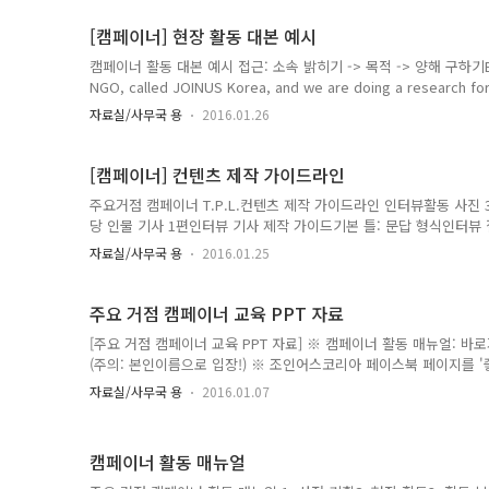
[캠페이너] 현장 활동 대본 예시
캠페이너 활동 대본 예시 접근: 소속 밝히기 -> 목적 -> 양해 구하기Excuse
NGO, called JOINUS Korea, and we are doing a research for
us a moment for a brief interview?예상 시간최대한 대상자가 
자료실/사무국 용
2016.01.26
it would less than a minute.목적 소개외국인들의 생생하
라 대상자가 마음을 터놓고 이야기 하기를 원한다는 쪽으로 유도.We are wor
actually..
[캠페이너] 컨텐츠 제작 가이드라인
주요거점 캠페이너 T.P.L.컨텐츠 제작 가이드라인 인터뷰활동 사진 3
당 인물 기사 1편인터뷰 기사 제작 가이드기본 틀: 문답 형식인터뷰 
거나 불필요한 부분 편집)기사 마지막에 조인어스월드 서명 넣기조인어
자료실/사무국 용
2016.01.25
력하는 방법)페이스북 업로드용 서명 : Multilingual Knowledge Exch
www.joinusworld.com위의 문구 입력사진조인어스코리아 워
굴/신분 노출 등 프라이버시 보호 요청 시 충실히 이행사진 구성은
주요 거점 캠페이너 교육 PPT 자료
자 독사진 가능예시..
[주요 거점 캠페이너 교육 PPT 자료] ※ 캠페이너 활동 매뉴얼: 바
(주의: 본인이름으로 입장!) ※ 조인어스코리아 페이스북 페이지를 '좋
게시판: 바로가기 (활동계획 및 보고서 게시) ※ 문의 : joinus@joi
자료실/사무국 용
2016.01.07
교류 커뮤니티" 운영 IT NGOMULTILINGUAL KNOWLEDGE EXCHA
JOINUSWORLD.ORG 조인어스코리아는 국내 최대 29개 ‘국경 없
회원으로 하는 NGO로써, 지식을 통해 세계인과 교류하는 다국어&
캠페이너 활동 매뉴얼
수 비영리 민간외..