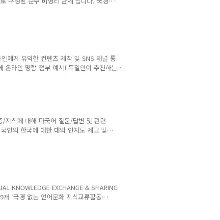
r)로 구성된 순수 비영리 단체 입니다. 국경
이롭게 하는 것이 조인어스코리아의 사명입
국내에는 수많은 외국인들이 거주하고 있는
들은 비용과 언어의 문제로 병에 걸리거나
 본인을 돌보는 경우가 허다 합니다. 조
 주요 건..
인에게 유익한 컨텐츠 제작 및 SNS 채널 통
에 온라인 명함 첨부 예시) 독일인이 추천하는
작성) - 헤드라인 (18pt): 20자 내외 (가운
운데 정렬) - 기사 본문: (14pt) (양쪽 정렬)
삽입 2) 기사 이미지 편집 방법: 상세보기 3)
 적습니다. (설명 색상/크..
/지식에 대해 다국어 질문/답변 및 관련
국인의 한국에 대한 대외 인지도 제고 및
 목소리(사연, 장단점, 궁금한 점, 애로
식 컨텐츠 제작 월간 사무국 전체 회의 진
식나눔 활동 - Q/A 게시판 수집: 한국 생
 매월 양질의 질문 팀별 10개 선정(3명
 KNOWLEDGE EXCHANGE & SHARING
 29개 ‘국경 없는 언어문화 지식교류활동
과 교류하는 다국어&다문화 지식허브 커뮤니티를