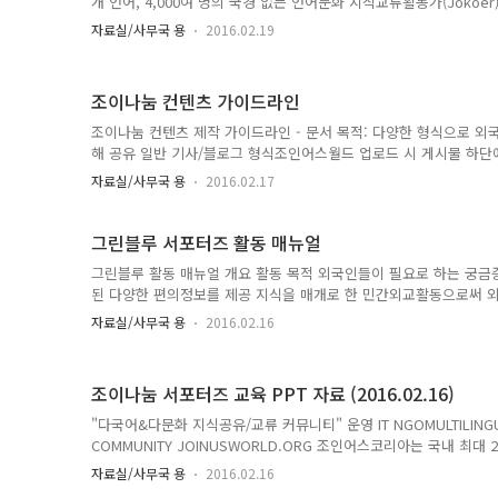
개 언어, 4,000여 명의 국경 없는 언어문화 지식교류활동가(Jokoe
과 언어의 장벽을 뛰어넘은 자유로운 지식의 교류 널리 세계인을 
자료실/사무국 용
2016.02.19
니다. 대한민국은 다문화 시대로 급속히 접어들고 있습니다. 현재 
데 이들을 위한 복지는 많이 부족한 것이 현실입니다. 특히, 외국인
치료가 필요할 때 병원에 가는 것을 꺼려하고 자가진단과 약 복용으로
조이나눔 컨텐츠 가이드라인
인어스코리아는 다문화 사업의 일환으로 이런 문제를 해결하고자 서울
조이나눔 컨텐츠 제작 가이드라인 - 문서 목적: 다양한 형식으로 외국
해 공유 일반 기사/블로그 형식조인어스월드 업로드 시 게시물 하단
독일 소세지 TOP 7> 영삼성 글로벌리포터(출처) - 본문 (아래 순서대로 
자료실/사무국 용
2016.02.17
데 정렬) - 부제목 (16pt / 선택) : 중간 제목으로 사용할 핵심문장 (가
1) 한 문단은 3~5줄 정도로 구성, 중간 제목을 2~3문단에 1개 정도 
기사 이미지 설명: 해당 이미지 위나 아래에 ▲ / ▼ 을 말머리로 하고
그린블루 서포터즈 활동 매뉴얼
그린블루 활동 매뉴얼 개요 활동 목적 외국인들이 필요로 하는 궁금증
된 다양한 편의정보를 제공 지식을 매개로 한 민간외교활동으로써 외
적응력 향상 활동 내용 온라인 지식나눔 활동: 한국에 대한 외국인들의
자료실/사무국 용
2016.02.16
사항 등등)를 조인어스월드에 담아 외부에 답변을 촉진 팀별 테마 지
행 NGO/사회적 기업/단체 탐방(선택) 주요 세부 활동 단계별 안내 지
활 중 겪은 어려운 점, 궁금한 점 등 외국인의 목소리 질문 수집 게시:
조이나눔 서포터즈 교육 PPT 자료 (2016.02.16)
기준), 조인어스월드 Q&A 메뉴에 게시 질문 공유: ..
"다국어&다문화 지식공유/교류 커뮤니티" 운영 IT NGOMULTILINGUAL
COMMUNITY JOINUSWORLD.ORG 조인어스코리아는 국내 최대
가’(JOKOER)를 회원으로 하는 NGO로써, 지식을 통해 세계인
자료실/사무국 용
2016.02.16
운영하는 순수 비영리 민간외교 단체 입니다.