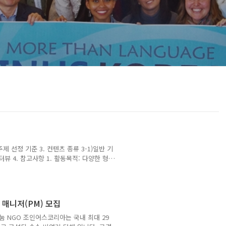
제 선정 기준 3. 컨텐츠 종류 3-1)일반 기
 인터뷰 4. 참고사항 1. 활동목적: 다양한 형식
확산함으로써 지식을 매개로한 민간외교활동
. 되도록 참신한 테마 및 주제 선택(뻔한
. 괜찮은 주제 예시: 잘 알려지지 않은 한
부산 등)에서 꼭 먹어봐야 하는 음식 c.
 매니저(PM) 모집
 NGO 조인어스코리아는 국내 최대 29