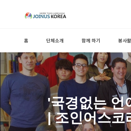
홈
단체소개
함께 하기
봉사
'국경없는 언
| 조인어스코