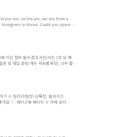
 me, sir/ma’am, we are from a
 foreigners in Korea. Could you spare
부담을 가지지 않도록 함It won’t take long;
고 솔직한 의견을 듣기 위함교과서적인 질문이 아니
king on this project to
매 이상 첨부 필수(참조사진)사진 1장 당 해
질문 및 대답 분량/개수 자유롭게(단, 너무 짧
스 월드 커뮤니티 업로드용 서명 : (서명 입
ange & Sharing Community
터마크 우측하단 추가: 워터마크 추가하는 방법얼
 자유활동적인 분위기의 사진 권장인터뷰 대상
로가기 ※ 팀리더(팀장) 단톡방: 들어가기
아요' ! : 페이스북 페이지 ※ 카페 공지
nuskorea.org "다국어&다문화 지식공유/
NGE & SHARING COMMUNITY
는 언어문화 지식교류활동가’(JOKOER)를
다문화 지식허브 커뮤니티를 운영하는 순