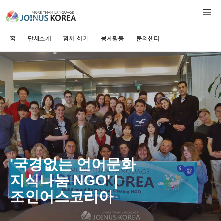
홈
단체소개
함께 하기
봉사활동
문의센터
'국경없는 언어문화
지식나눔 NGO' |
조인어스코리아