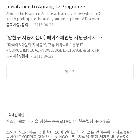
Team Talks, Game, Making friends, Tea & coffee5. Fee:
Inviatation to Arirang tv Program
5,000 KRW (Place + cookie/Juice etc)6. - Contact
recording - JOIN US KOREA!
About The Program An interactive quiz show where YOU
person: 권혁인 / 010-2255-0938 -Ice breaking -Talk "다국
get to participate through your smartphones! Discover
어&다문화 지식공유/교류 커뮤니티" 운영 IT
an exciting, captivating new side to Korea by
NGOMULTILINGUAL KN..
공지사항/참여
2015.06.28
participating in quizzes related to Korean culture,
history, surveys, Korean dramas and much, much more!
(양천구 자봉자센터) 페이스페인팅 자원봉사자 양
With the program’s new and unique format, you can
성교육생 모집
"다국어&다문화 지식공유/교류 커뮤니티" 운영 IT
participate anywhere in the world! All you need is the
NGOMULTILINGUAL KNOWLEDGE EXCHANGE & SHARING
app! The 4 members of the panel wil..
COMMUNITY JOINUSWORLD.ORG 조인어스코리아는 국내
공지사항/행사
2015.06.28
최대 29개 ‘국경 없는 언어문화 지식교류활동가’(JOKOER)를
회원으로 하는 NGO로써, 지식을 통해 세계인과 교류하는 다국
어&다문화 지식허브 커뮤니티를 운영하는 순수 비영리 민간외
더보기
교 단체 입니다.
[ 퀵메신저🖱️]
주소: (08022) 서울 양천구 목동로19길 11 한농빌딩 4F 365호
조인어스코리아는 국내 최대 20여 언어권 ‘국경 없는 언어문화 지식교류활
동가’(JOKOER)를 회원으로 둔 NGO로써, 지식을 통해 세계인과 교류하는