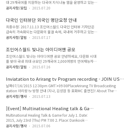
대 29개국어를 지원하는 다국어 지식나눔 웹을 운영하고 있는
허브 커뮤니티를 운영하는 순수 비영리 민간외교 단체 입니다.
IT NGO 조인어스코리아가 다국어/ 다문화 프로그램을 운영할
공지사항/모집
2015.07.20
열정적이고 창의적인 국내 대학생, 외국인 유학생을 모집 합니
다. 독립적으로 새로운 무언가를 실행하는데 가슴 뛰는 심장을
다국인 인터뷰단 외국인 명단요청 안내
가진 국내 대학생 및 외국인 유학생 분들의 많은 관심과 지원 부
최종수정: 2017.11.13 조인어스월드 다국인 인터뷰 기자단은
탁 드립니다. ▶신청자격 국내외 대학생, 외국인 유학생 ▶활동
급속히 가속화되는 다문화의 물결 속에, 국내에 거주하고 있는
기간 2015.09~2016.02 (6개월) ▶활동내용 -글로벌 힐링토크
각계 각층의 다양한 현장의 외국인을 만나 그들의 생각을 듣고,
기획 진행 -야외 각종 문화활동 기획 진행 ▶선발일정 신청서 접
공지사항/알림
2015.07.17
한국에 대한 인식을 개선하며 서로에 대한 이해를 증진시키는 프
수 마감: 2015년 8월 8일(토) 자정 면접일자: 2015년 8월 11일
로젝트를 추진합니다. 이를 위해 민간외교단의 역할을 수행하는
부터 ~ (면접자 개별통보) 오리엔테이션 일자: 일정 조정 후 개별
조인어스월드 빛나는 아이디어맨 공모
조인어스코리아의 인터뷰 기자단이 내국인과 외국인이 함께 보
통보..
조인어스월드 빛나는 아이디어맨 공모 안녕하세요, 다문화 시대
고 공감 할 수 있는 생생한 컨텐츠로 국내 최고의 다국적 다문화
를 맞아 국내 최대 규모인 29개국어 2,000여명의 언어재능자를
인터뷰단으로 자리매김 할 수 있도록 하고자 합니다. 여러분의
통해 언어의 벽을 넘어 글로벌 지식교류를 이끌어내고, 조화로운
참여로 국내 최고의 다국어 다문화 인터뷰단을 위한 밑거름이 됩
공지사항/알림
2015.07.16
한국사회를 만들어 나가는 조인어스코리아가, 한 단계 더 발전하
니다. * 인터뷰단 미신고팀은 동아리 개설신고(카페)을 우선 마
기 위해, 여러분들의 소리에 귀 기울이고자, 다음과 같은 아이디
쳐주세요. : 바로가기 ※ 개설신고서 등록(5인 이상 구성 필수)
Inviatation to Arirang tv Program recording - JOIN US
어를 공모합니다. 조인어스코리아가 보다 더 멋진 방향으로 성장
및 조(팀)원 확인 댓글 사전..
KOREA! (July 16th)
날짜07/16/2015 12:30pm GMT:+09:00PlaceArirang TV Broadcasting
해갈 수 있도록, JOKOer 여러분의 소중한 의견 부탁 드립니다.
station 아리랑 tv 방청 안내 (지나, 김성원 등 호화MC 출연진)! About The
▶자세한 일정은 아래와 같습니다. - 접수: ~ 7월 31일 자정까지
Program Date: 2015. 07.16 (Thu) pm 12:30 (4~5 hrs)Place: Arirang TV
- 의견 양식: http://goo.gl/LeXNir - 발표: 8/5일 - 구체적이고
공지사항/행사
2015.07.13
Broadcasting station An interactive quiz show where YOU get to
창의적인 아이디어일 수록 선정 가능성이 높습니다. "다국어&
participate through your smartphones! Discover an exciting, captivating
다문화 지식공유/교류 커뮤니티" 운영 IT NGO MU..
[Event] Multinational Healing talk & Game
new side to Korea by participating in quizzes related to Korean culture,
(July 23th) - @단국대
Multinational Healing Talk & Game for July 1. Date:
history, ..
2015, July 23rd (Thu) PM 7:00 2. Place: Dankook
University, Sangkyoung room 503 (단국대학교 상경관 503
공지사항/행사
2015.07.06
호)3. Attendee: high school student or over4. Program: