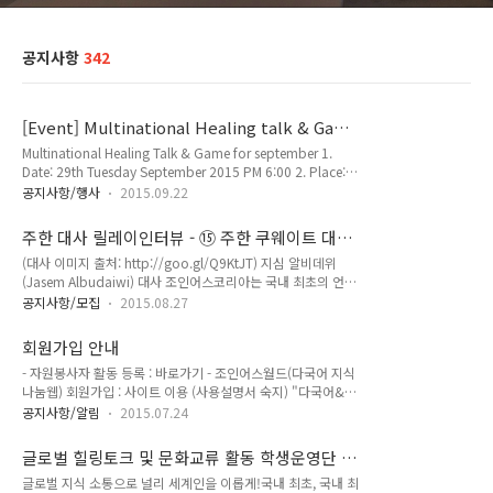
공지사항
342
[Event] Multinational Healing talk & Game
(29th september) - @경희대
Multinational Healing Talk & Game for september 1.
Date: 29th Tuesday September 2015 PM 6:00 2. Place:
Kyung Hee University Orvis Hall (the Department of
공지사항/행사
2015.09.22
Bussiness Administration collage) B1 lounge (경희대학교
오비스홀(경영대학) B1 라운지) 3. Main program: Team
주한 대사 릴레이인터뷰 - ⑮ 주한 쿠웨이트 대사
Talks, Game, Making friends, Tea & coffee 4.
(아랍어) 인터뷰어 모집!
(대사 이미지 출처: http://goo.gl/Q9KtJT) 지심 알비데위
participation fee: 5,000 KRW(pre -registered) / 7,000
(Jasem Albudaiwi) 대사 조인어스코리아는 국내 최초의 언어
KRW(on site) (Place + cookie/Juice etc) 5. To Join, c..
/ 문화 교류 캠페인의 일환으로 수년간 주한대사 릴레이인터뷰
공지사항/모집
2015.08.27
를 진행해 왔습니다. 그 15번째 주한대사 릴레이 인터뷰로 주한
쿠웨이트 지심 알비데위(Jasem Albudaiwi) 대사님을 찾아갑
회원가입 안내
니다. 이에 앞서 대한민국을 대표해 주한 대사를 인터뷰할 조커
- 자원봉사자 활동 등록 : 바로가기 - 조인어스월드(다국어 지식
를 모집합니다. (아랍어 언어문화 재능자!) - 지원서 접수기한:
나눔웹) 회원가입 : 사이트 이용 (사용설명서 숙지) "다국어&다
9/13(일) 자정까지- 지원방법 : 하단 양식 이용 - 인터뷰 예정:
문화 지식공유/교류 커뮤니티" 운영 IT NGOMULTILINGUAL
2015년 10월 초 순경 ※ 인터뷰 참여자 인증서 발급 기존 인터
공지사항/알림
2015.07.24
KNOWLEDGE EXCHANGE & SHARING COMMUNITY
뷰 가. 주한 폴란드 대사나. 주한 말레이시아 대사다. 주한 독일
JOINUSWORLD.ORG 조인어스코리아는 국내 최대 29개 ‘국경
대사라. 주한 터키 대사마. 주한 스웨덴 대사..
글로벌 힐링토크 및 문화교류 활동 학생운영단 2
없는 언어문화 지식교류활동가’(JOKOER)를 회원으로 하는
기 모집
글로벌 지식 소통으로 널리 세계인을 이롭게!국내 최초, 국내 최
NGO로써, 지식을 통해 세계인과 교류하는 다국어&다문화 지식