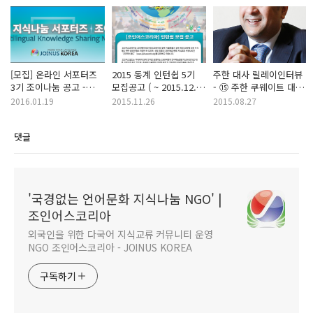
[모집] 온라인 서포터즈
2015 동계 인턴쉽 5기
주한 대사 릴레이인터뷰
3기 조이나눔 공고 -
모집공고 ( ~ 2015.12.20
- ⑮ 주한 쿠웨이트 대사
마감
)
(아랍어) 인터뷰어 모집!
2016.01.19
2015.11.26
2015.08.27
댓글
'국경없는 언어문화 지식나눔 NGO' |
조인어스코리아
외국인을 위한 다국어 지식교류 커뮤니티 운영
NGO 조인어스코리아 - JOINUS KOREA
구독하기