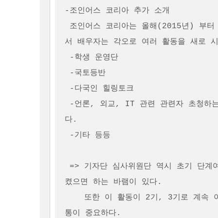
-조인어스 코리아 추가 소개

 조인어스 코리아는 올해(2015년) 부터 다양한 활동을 새로 시작하고 있는데, 시행착오에
서 배우자는 각오로 여러 활동을 새로 시
 -학생 운영단

 -국토등반

 -다국인 힐링토크

 -언론, 외교, IT 관련 관련자 초청하는 이벤트 - 최근 광진구청에서 세미나를 진행하였
다. 

 -기타 등등

 => 기자단 심사위원단 역시 초기 단계여서 부족한 면이 있겠지만 소통을 통해서 개선시
켰으면 하는 바램이 있다. 

    또한 이 활동이 2기, 3기로 계속 이어졌으면 하며, 다시 한번 강조하지만 쌍방의 소
통이 중요하다.
