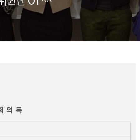
위원단 OT^^
회 의 록 