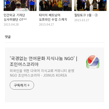
민간외교 기자단
타이의 베트남어
힐링토크 3월 - ②
심사위원단 OT^^
오프라인 수업 스케치
2015.03.27
2015.04.28
2015.04.27
댓글
'국경없는 언어문화 지식나눔 NGO' |
조인어스코리아
외국인을 위한 다국어 지식교류 커뮤니티 운영
NGO 조인어스코리아 - JOINUS KOREA
구독하기