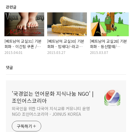
관련글
[베트남어 교실31] 기본
[베트남어 교실30] 기본
[베트남어 교실28] 기본
회화 - 이긴팀 쿠폰 /
회화 - 밤새다/-라고
회화 - 등산할때/
파일 수정 / 추측이
생각 /한국어 실력 미숙
내기할래?/오빠.....이해
2015.04.01
2015.03.27
2015.03.07
맞았어요
댓글
'국경없는 언어문화 지식나눔 NGO' |
조인어스코리아
외국인을 위한 다국어 지식교류 커뮤니티 운영
NGO 조인어스코리아 - JOINUS KOREA
구독하기