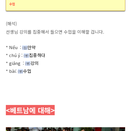
수업
(해석)
선생님 강의를 집중해서 들으면 수업을 이해할 겁니다.
*
Nếu
:
만약
(접
)
*
chú ý
:
집중하다
(명
)
*
giảng
:
강의
(명
)
*
bài
:
수업
(명
)
<베트남에 대해
>