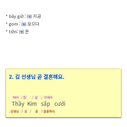
* b
ây giờ
:
지금
(명
)
*
gom :
모으다
(동
)
*
tiền:
돈
(명
)
2. 김 선생님 곧 결혼해요.
터이 / 킴 / 삽 / 끄어이
Thầy Kim sắp cưới
선생님 / 김 / 곧 / 결혼하다