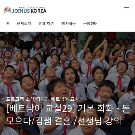
홈
단체소개
함께 하기
봉사활동
문의센터
프로그램 소식/타이의 베트남어 교실
[베트남어 교실29] 기본 회화 - 돈
모으다/김쌤 결혼 /선생님 강의