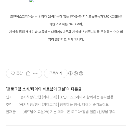
조인어스코리아는 국내 최대 29개 ‘국경 없는 언어문화 지식교류활동가’(JOKOER)를
회원으로 하는 NGO로써,
지식을 통해 세계인과 교류하는 다국어&다문화 지식허브 커뮤니티를 운영하는 순수 비
영리 민간외교 단체 입니다.
공감
구독하기
'프로그램 소식/타이의 베트남어 교실'의 다른글
인기
공지사항/모집 (카테고리) | 조인어스코리아와 함께하는 봉사활동!
추천
공지사항/행사 (카테고리) | 함께하는 행사, 다같이 즐겨보아요
현재글
[베트남어 교실29] 기본 회화 - 돈 모으다/김쌤 결혼 /선생님 강의