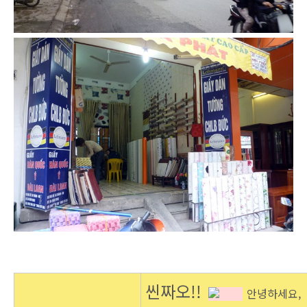
씬짜오!!
안녕하세요,