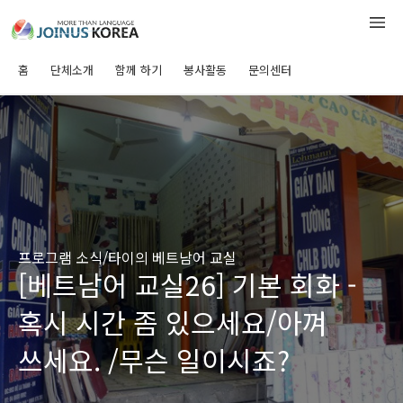
홈
단체소개
함께 하기
봉사활동
문의센터
프로그램 소식/타이의 베트남어 교실
[베트남어 교실26] 기본 회화 -
혹시 시간 좀 있으세요/아껴
쓰세요. /무슨 일이시죠?