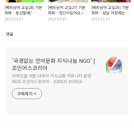
[베트남어 교실28] 기본
[베트남어 교실27] 기본
[베트남어 교실25] 기본
회화 - 등산할때/
회화 - 정신이없어요./
회화 - 설날 아침에는
내기할래?/오빠.....이해
잘못 이해했어요. /제
떡국/약을 사러 약국/그
2015.03.07
2015.03.05
2015.02.13
말은..
약국 안좋다고 했어요
댓글
'국경없는 언어문화 지식나눔 NGO' |
조인어스코리아
외국인을 위한 다국어 지식교류 커뮤니티 운영
NGO 조인어스코리아 - JOINUS KOREA
구독하기