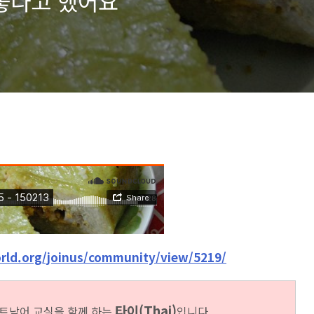
안좋다고 했어요
rld.org/joinus/community/view/5219/
타이(Thai)
트남어
교실을
함께 하는
입니다.