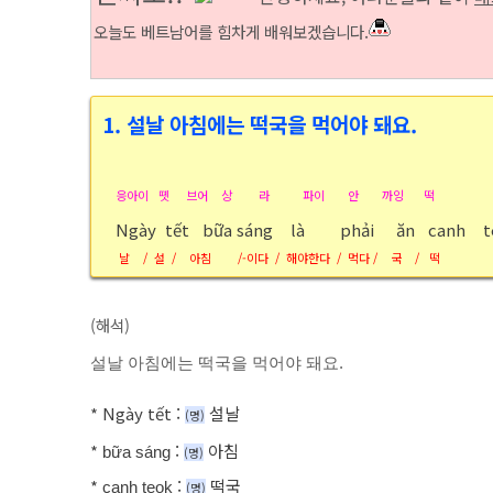
오늘도 베트남어를 힘차게 배워보겠습니다.
1.
설날 아침에는 떡국을 먹어야 돼요.
응아이 똇 브어 상 라 파이 안 까잉 떡
Ngày tết bữa sáng là phải ăn canh t
날 / 설 / 아침 /-이다 / 해야한다 / 먹다 / 국 / 떡
(해석)
설날 아침에는 떡국을 먹어야 돼요.
*
Ngày
tết
:
설날
(명
)
*
:
아침
bữa sáng
(명
)
*
:
떡국
canh teok
(명
)