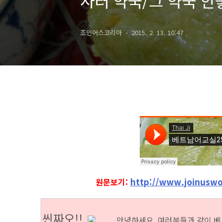
사러 약국/그 약국 
조인어스코리아
2015. 2. 13. 10:47
http://www.joinuswo
원문보기:
씬짜오!!
안
녕하세요, 여러분들과 같이
베