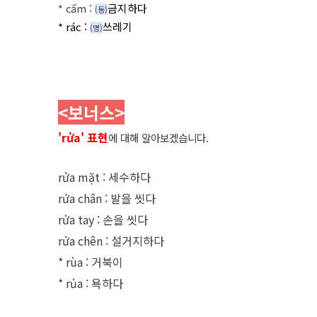
*
cấm
:
금지하다
(동
)
* rác :
쓰레기
(명
)
<보너스
>
'rửa' 표현
에 대해 알아보겠습니다.
rửa mặt : 세수하다
rửa chân : 발을 씻다
rửa tay : 손을 씻다
rửa chên : 설거지하다
* rùa : 거북이
* rủa : 욕하다