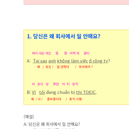
1. 당신은 왜 회사에서 일 안해요?
따이 사오 아인 콩 람 비엑 어 꽁띠
A:
Tại sao
anh
không làm việc
ở công ty
?
왜
/ 당신 / 일 안하다 / 회사에서 ?
비 또
이 당 쭈언 비 티 또익
B:
Vì
tôi
đang chuẩn bị
thi TOEIC
.
왜 / 나 / 준비중이다 / 토익 시험
(해설)
A: 당신은 왜 회사에서 일 안해요?