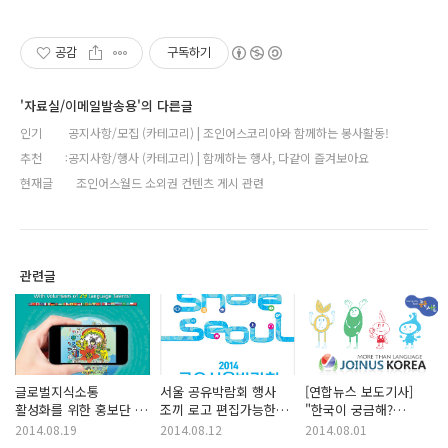
공감
구독하기
'자료실/이메일발송용'의 다른글
인기
공지사항/모집 (카테고리) | 조인어스코리아와 함께하는 봉사활동!
추천
공지사항/행사 (카테고리) | 함께하는 행사, 다같이 즐겨보아요
현재글
조인어스월드 소외권 컨텐츠 게시 관련
관련글
글로벌지식소통
서울 공유박람회 행사
[연합뉴스 보도기사]
활성화를 위한 홍보단 -
조끼 로고 편집가능한
"한국이 궁금해?
봉사시간 상향조정
재능봉사자 모집!~
무엇이든 물어보세요"
2014.08.19
2014.08.12
2014.08.01
(07/31)