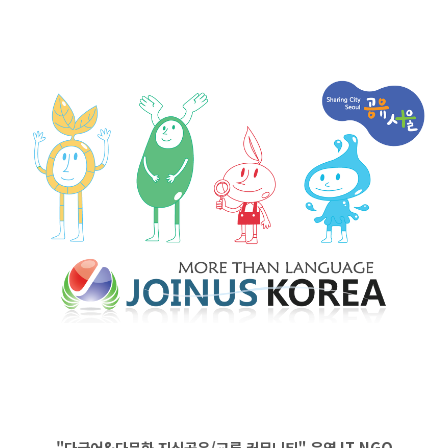
"다국어&다문화 지식공유/교류 커뮤니티" 운영
IT
NGO