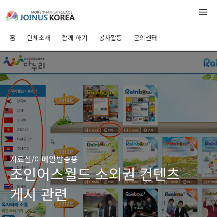
홈
단체소개
함께 하기
봉사활동
문의센터
자료실/이메일발송용
조인어스월드 소외권 컨텐츠
게시 관련