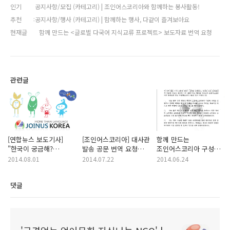
인기
공지사항/모집 (카테고리) | 조인어스코리아와 함께하는 봉사활동!
추천
공지사항/행사 (카테고리) | 함께하는 행사, 다같이 즐겨보아요
현재글
함께 만드는 <글로벌 다국어 지식교류 프로젝트> 보도자료 번역 요청
관련글
[연합뉴스 보도기사]
[조인어스코리아] 대사관
함께 만드는
"한국이 궁금해?
발송 공문 번역 요청
조인어스코리아 구성원
무엇이든 물어보세요"
메일
서약서
2014.08.01
2014.07.22
2014.06.24
(07/31)
댓글