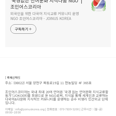
'국경없는 언어문화 지식나눔 NGO' |
조인어스코리아
외국인을 위한 다국어 지식교류 커뮤니티 운영
NGO 조인어스코리아 - JOINUS KOREA
구독하기
[ 퀵메신저🖱️]
주소: (08022) 서울 양천구 목동로19길 11 한농빌딩 4F 365호
조인어스코리아는 국내 최대 20여 언어권 ‘국경 없는 언어문화 지식교류활
동가’(JOKOER)를 회원으로 둔 NGO로써, 지식을 통해 세계인과 교류하는
다국어&다문화 지식허브 커뮤니티를 운영하는 순수 비영리 민간외교 단체
입니다.
이메일 : info@joinuskorea.org | 전화번호 : 070-7839-5200 | 근무시간 : (월~금)
09:00~18:00