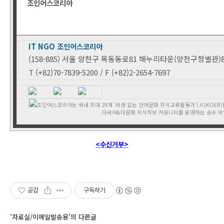
조인어스코리아
IT NGO 조인어스코리아
(158-885) 서울 양천구 목동동로81 해누리타운(양천구청별관)
T (+82)70-7839-5200 / F (+82)2-2654-7697
조인어스코리아는 국내 최대 29개 ‘국경 없는 언어문화 지식교류활동가’(JOKOER
다국어&다문화 지식허브 커뮤니티를 운영하는 순수 비
<수신거부>
공감
구독하기
'자료실/이메일발송용'의 다른글