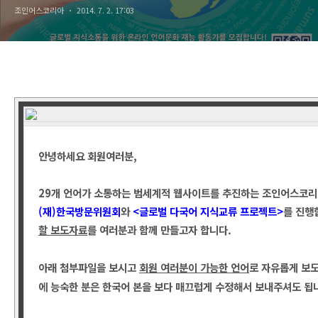
조인어스코리아
2014. 7. 2. 17:03
안녕하세요 회원여러분,
29개 언어가 소통하는 범세계적 웹사이트를 추진하는 조인어스코
(재)한국방문위원회
와
<글로벌 다국어 지식교류 프로젝트>
를 진행
할 보도자료
를 여러분과 함께 만들고자 합니다.
아래 첨부파일을 보시고
회원 여러분이 가능한 언어
로 자유롭게 보
에
능숙한 분은 한국어 본을 보다 매끄럽게
수정해서 보내주셔도 됩