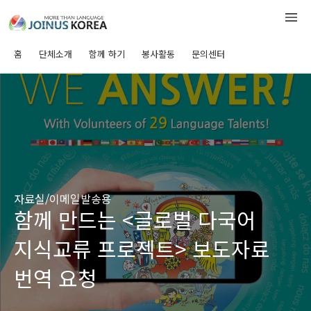
홈
단체소개
함께 하기
봉사활동
문의센터
자료실/이메일발송용
함께 만드는 <글로벌 다국어
지식교류 프로젝트> 보도자료
번역 요청