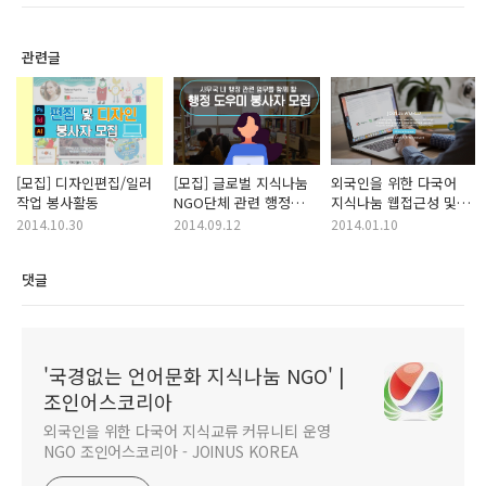
관련글
[모집] 디자인편집/일러
[모집] 글로벌 지식나눔
외국인을 위한 다국어
작업 봉사활동
NGO단체 관련 행정
지식나눔 웹접근성 및
보조 봉사활동 (상시
사용성(UX) 개선 봉사
2014.10.30
2014.09.12
2014.01.10
활동) -
활동 모집
언어문화교류센터 (상암
댓글
월드컵 공원 인근)
'국경없는 언어문화 지식나눔 NGO' |
조인어스코리아
외국인을 위한 다국어 지식교류 커뮤니티 운영
NGO 조인어스코리아 - JOINUS KOREA