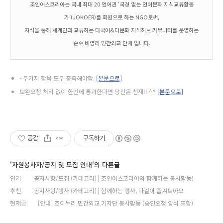
조인어스코리아는 국내 최대 20 언어권 ‘국경 없는 언어문화 지식교류활동
가’(JOKOER)를 회원으로 하는 NGO로써,
지식을 통해 세계인과 교류하는 다국어&다문화 지식허브 커뮤니티를 운영하는
순수 비영리 민간외교 단체 입니다.
- 두가지 항목 모두 충족해야함.
[본문으로]
보완요청 처리 없이 한번에 통과한다면 당신은 천재!! ^^
[본문으로]
공감
구독하기
'자원봉사자/공지 및 모집 안내'의 다른글
인기
공지사항/모집 (카테고리) | 조인어스코리아와 함께하는 봉사활동!
추천
공지사항/행사 (카테고리) | 함께하는 행사, 다같이 즐겨보아요
현재글
[안내] 조이누리 민간외교 기자단 봉사활동 (승인요청 양식 포함)