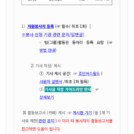
[
1)
자원봉사자 등록
(☞ 필수/ 최초 1회
)
※봉사 인정 기관 관련 문의/답변글
]
- 팀(그룹)활동은 동아리 등록 요함 (☞
방법 안내
)
2)
기사
작성/ 게시
①
기사 게시 공간:
☞
조인어스월드
(
사용자 설명서
/최초 1회 필독)
②
기사글 작성 가이드라인 안내
:
☞
상세보기
3)
활동보고서 (카페) 게시: ☞
게시판 가기
(월 1개 기
사로 제한[
관련 공지
])
※ 미리 타 봉사자의 활동보고서를
참고하면 도움이 됩니다.