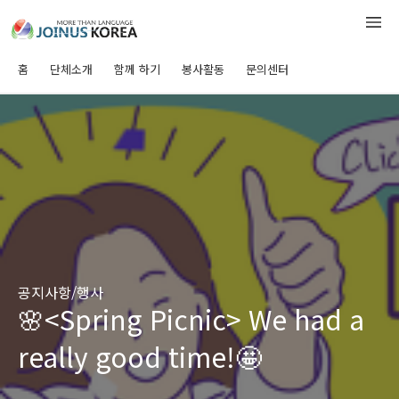
홈
단체소개
함께 하기
봉사활동
문의센터
공지사항/행사
🌸<Spring Picnic> We had a
really good time!🤩