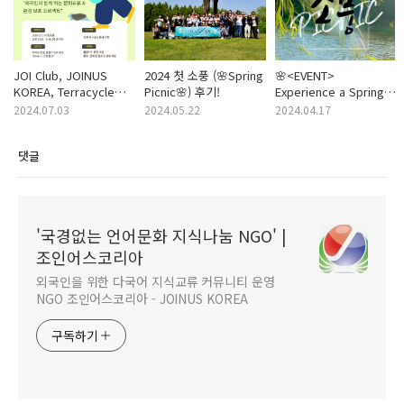
JOI Club, JOINUS
2024 첫 소풍 (🌸Spring
🌸<EVENT>
KOREA, Terracycle과
Picnic🌸) 후기!
Experience a Spring
함께하는 Plogging
Picnic blending
2024.07.03
2024.05.22
2024.04.17
Challenge 2024 07. 14
cultures: Koreans
and Foreigners
댓글
together! (May / 12 /
Sun)
'국경없는 언어문화 지식나눔 NGO' |
조인어스코리아
외국인을 위한 다국어 지식교류 커뮤니티 운영
NGO 조인어스코리아 - JOINUS KOREA
구독하기