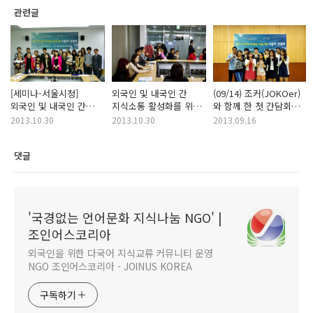
관련글
[세미나-서울시청]
외국인 및 내국인 간
(09/14) 조커(JOKOer)
외국인 및 내국인 간
지식소통 활성화를 위한
와 함께 한 첫 간담회
지식소통 활성화를 위한
세미나 - 현장 스케치 ①
스토리 ^__^
2013.10.30
2013.10.30
2013.09.16
세미나 - 현장 스케치 ②
댓글
'국경없는 언어문화 지식나눔 NGO' |
조인어스코리아
외국인을 위한 다국어 지식교류 커뮤니티 운영
NGO 조인어스코리아 - JOINUS KOREA
구독하기