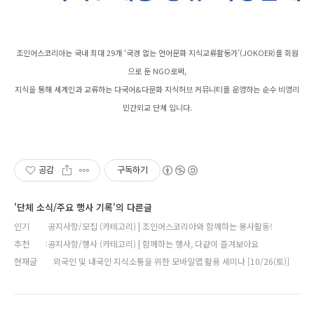
조인어스코리아는 국내 최대 29개 ‘국경 없는 언어문화 지식교류활동가’(JOKOER)를 회원
으로 둔 NGO로써,
지식을 통해 세계인과 교류하는 다국어&다문화 지식허브 커뮤니티를 운영하는 순수 비영리
민간외교 단체 입니다.
공감
구독하기
'단체 소식/주요 행사 기록'의 다른글
인기
공지사항/모집 (카테고리) | 조인어스코리아와 함께하는 봉사활동!
추천
공지사항/행사 (카테고리) | 함께하는 행사, 다같이 즐겨보아요
현재글
외국인 및 내국인 지식소통을 위한 모바일앱 활용 세미나 [10/26(토)]