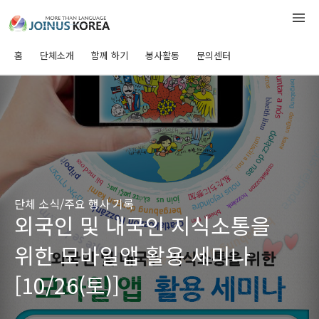
홈
단체소개
함께 하기
봉사활동
문의센터
단체 소식/주요 행사 기록
외국인 및 내국인 지식소통을
위한 모바일앱 활용 세미나
[10/26(토)]