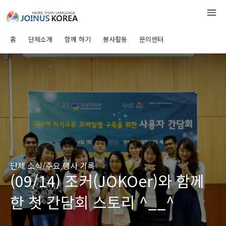
홈
단체소개
함께 하기
봉사활동
문의센터
단체 소식/주요 행사 기록
(09/14) 조커(JOKOer)와 함께
한 첫 간담회 스토리 ^__^