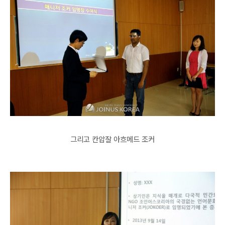
그리고 칸압잘 아흐메드 조커