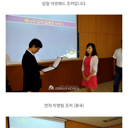
압잘 아흐메드 조커입니다.
먼저 박향림 조커 (중국)