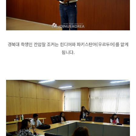
경북대 학생인 칸압잘 조커는 힌디어와 파키스탄어(우르두어)를 맡게
됩니다.