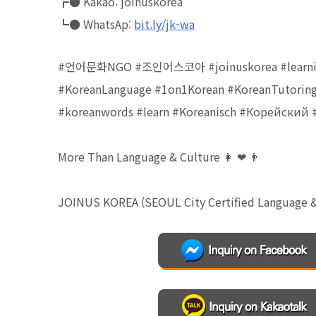
┏● Kakao: joinuskorea⠀
┗● WhatsAp:
bit.ly/jk-wa
#언어문화NGO #조인어스코아 #joinuskorea #learningK
#KoreanLanguage #1on1Korean #KoreanTutorin
#koreanwords #learn #Koreanisch #Корейский
More Than Language & Culture 👩 ❤ 👨
JOINUS KOREA (SEOUL City Certified Language 