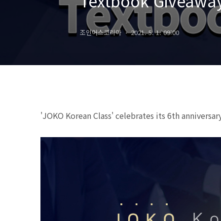
Textbook Giveawa
조인어스코리아
2021. 5. 1. 09:00
'JOKO Korean Class' celebrates its 6th anniversar