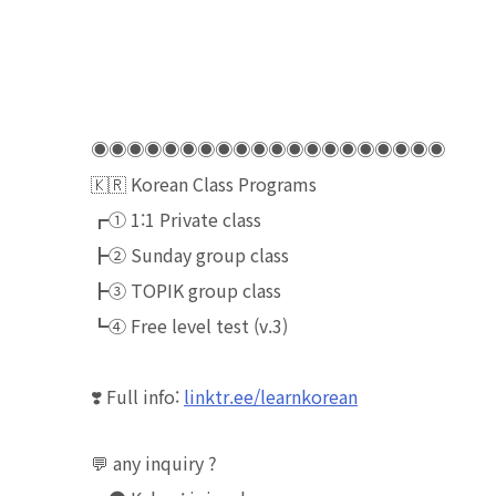
◉◉◉◉◉◉◉◉◉◉◉◉◉◉◉◉◉◉◉◉
🇰🇷 Korean Class Programs
┏① 1:1 Private class
┣② Sunday group class
┣③ TOPIK group class
┗④ Free level test (v.3)
❣️ Full info:
linktr.ee/learnkorean
💬 any inquiry ?