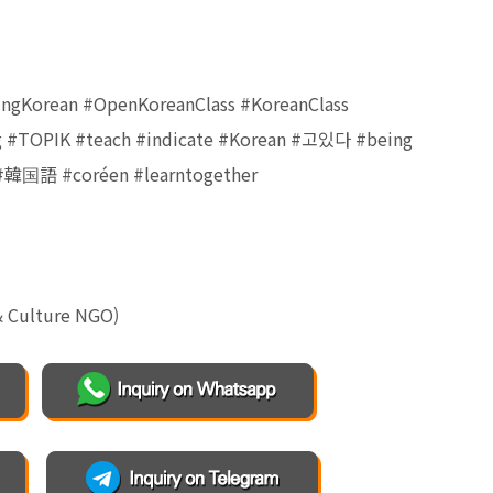
orean #OpenKoreanClass #KoreanClass
g #TOPIK #teach #indicate #Korean #고있다 #being
 #韓国語 #coréen #learntogether
& Culture NGO)