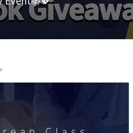
y Event📚💖
y!