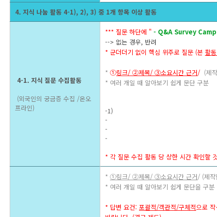
4. 지식 나눔 활동 4-1), 2), 3) 중 1개 항목 이상 활동
*** 질문 하단에 " 
- Q&A Survey Camp
--> 없는 경우, 반려
* 군더더기 없이 핵심 위주로 질문 (본 
활동
* 
①
링크/ ②제목/ ③소요시간 근거
/ 
 (제
 4-1. 지식 질문 수집활동
* 여러 개일 때 알아보기 쉽게 문단 구분
 (외국인의 궁금증 수집 /온오
프라인)
-1) 
- 
- 
-
* 각 질문 수집 활동 당 상한 시간 확인할 것
* 
①링크/ ②제목/ ③소요시간 근거
/ (제
* 여러 개일 때 알아보기 쉽게 문단을 구분
* 답변 요건: 
포괄적/객관적/구체적
으로 작