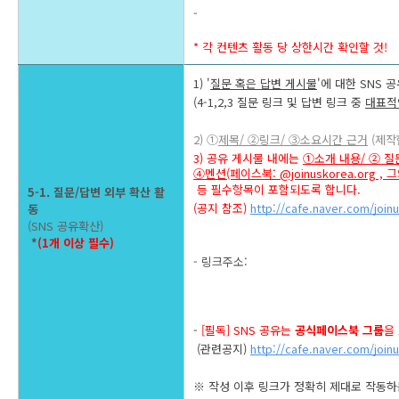
-
* 각 컨텐츠 활동 당 상한시간 확인할 것! 
1) '
질문 혹은 답변 게시물
'에 대한 SNS 
(4-1,2,3 질문 링크 및 답변 링크 중 
대표적
2) ①
제목/ ②링크/ ③소요시간 근거
 (제
3) 공유 게시물 내에는 
①소개 내용/ ② 질
④멘션(페이스북: @joinuskorea.org , 그외
 등 필수항목이 포함되도록 합니다.
5-1. 질문/답변 외부 확산 활
(공지 참조) 
http://cafe.naver.com/join
동
(SNS 공유확산)
 *
(1개 이상 필수)
- 링크주소: 
- 
[필독] SNS 공유는 
공식페이스북 그룹
을
 (관련공지) 
http://cafe.naver.com/join
※ 작성 이후 링크가 정확히 제대로 작동하