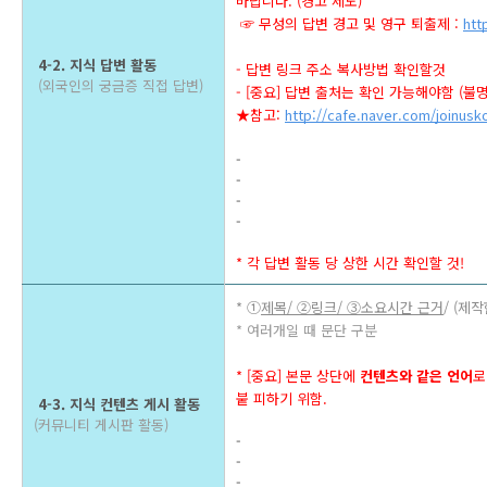
바랍니다. (경고 제도)
 ☞ 무성의 답변 경고 및 영구 퇴출제 : 
htt
 4-2. 지식 답변 활동 
- 답변 링크 주소 복사방법 확인할것 
 (외국인의 궁금증 직접 답변)
- [중요] 답변 출처는 확인 가능해야함 (불
★참고: 
http://cafe.naver.com/joinusk
- 
- 
- 
-
* 각 답변 활동 당 상한 시간 확인할 것!
* ①
제목/ ②링크/ ③소요시간 근거
/ (제
* 여러개일 때 문단 구분
* [중요] 본문 상단에 
컨텐츠와 같은 언어
로
붙 피하기 위함.
 4-3. 지식 컨텐츠 게시 활동 
(커뮤니티 게시판 활동)
- 
- 
- 