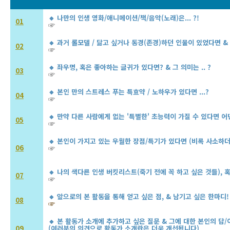
🔸 나만의 인생 영화/애니메이션/책/음악(노래)은... ?!
01
☞
🔸 과거 롤모델 / 닮고 싶거나 동경(존경)하던 인물이 있었다면 & 계
02
☞
🔸 좌우명, 혹은 좋아하는 글귀가 있다면? & 그 의미는 .. ?
03
☞
🔸 본인 만의 스트레스 푸는 특효약 / 노하우가 있다면 ...?
04
☞
🔸 만약 다른 사람에게 없는 '특별한' 초능력이 가질 수 있다면 어떤
05
☞
🔸 본인이 가지고 있는 우월한 장점/특기가 있다면 (비록 사소하
06
☞
🔸 나의 색다른 인생 버킷리스트(죽기 전에 꼭 하고 싶은 것들), 혹은
07
☞
🔸 앞으로의 본 활동을 통해 얻고 싶은 점, & 남기고 싶은 한마디!
08
☞
🔸 본 활동가 소개에 추가하고 싶은 질문 & 그에 대한 본인의 답/이유
09
(여러분의 의견으로 활동가 소개란은 더욱 개선됩니다)