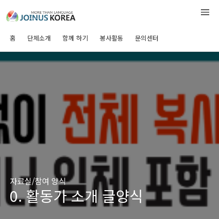
홈
단체소개
함께 하기
봉사활동
문의센터
자료실/참여 양식
0. 활동가 소개 글양식