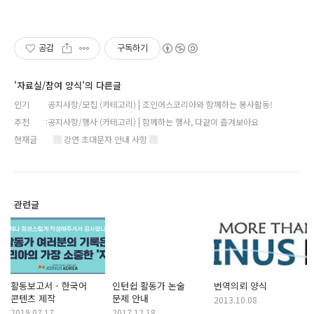
공감
구독하기
'자료실/참여 양식'의 다른글
인기
공지사항/모집 (카테고리) | 조인어스코리아와 함께하는 봉사활동!
추천
공지사항/행사 (카테고리) | 함께하는 행사, 다같이 즐겨보아요
현재글
▒ 강연 초대문자 안내 사항 ▒
관련글
활동보고서 - 한국어
인턴쉽 활동가 논술
번역의뢰 양식
콘텐츠 제작
문제 안내
2013.10.08
2019.07.17
2017.12.18