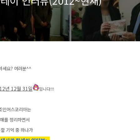
레이 인터뷰(2012~현재)
하세요? 여러분^^
12년 12월 31일
입니다!!!
 조인어스코리아는
한해를 정리하면서
못할 기억 중 하나가