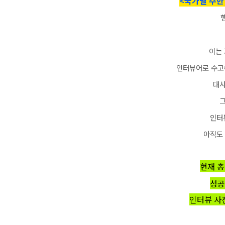
<국가별 주한
이는
인터뷰어로 수고
대사
인터
아직도
현재
총
성공
인터뷰 사