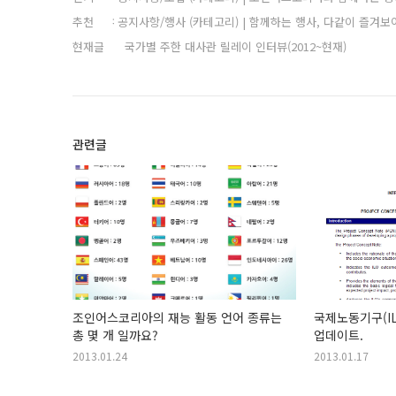
추천
공지사항/행사 (카테고리) | 함께하는 행사, 다같이 즐겨보
현재글
국가별 주한 대사관 릴레이 인터뷰(2012~현재)
관련글
조인어스코리아의 재능 활동 언어 종류는
국제노동기구(IL
총 몇 개 일까요?
업데이트.
2013.01.24
2013.01.17