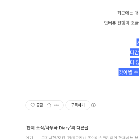
최근에는 대
인터뷰 진행이 조금
다같
더 
찾아뵐 수
공감
구독하기
'단체 소식/사무국 Diary'의 다른글
인기
공지사항/모집 (카테고리) | 조인어스코리아와 함께하는 봉