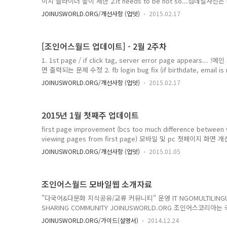
이지 슬라이더 높이 제한 2.it needs to be not so...섬네일사
Enable Menu button in footer in Mobile 1st pagein ur mobil
JOINUSWORLD.ORG/개선사항 (업뎃)
2015.02.17
page?Intro 페이지 메뉴버튼 작동안하는 버그 수정 5. [web] tag edit
에 태그 수정 가능하도록 함. 수정되면 알림받기 "다국어&다문화 지식공
[조인어스월드 업데이트] - 2월 2주차
1. 1st page / if click tag, server error page appear
면 출력되는 문제 수정 2. fb login bug fix (if birthdate, email is 
step)페이스북 로그인시에, 이메일 정보 허용불가시에 진행안되는 문제 수정 
JOINUSWORLD.ORG/개선사항 (업뎃)
2015.02.17
color > red (delete announcement icon)공지로 등록된 게
announcement settingIf Admin/Moderator, you will see the I
2015년 1월 첫째주 업데이트
first page improvement (bcs too much difference between vi
viewing pages from first page) 모바일 및 pc 첫페이지 
가) 자동으로 넘어가거나, 수동으로 넘기기 기능 "다국어&다문화 지식
JOINUSWORLD.ORG/개선사항 (업뎃)
2015.01.05
NGOMULTILINGUAL KNOWLEDGE EXCHANGE & SHARING C
코리아는 국내 최대 29개 ‘국경 없는 언어문화 지식교류활동가’(JOK
통해 세계인과 교류하는 다국어&다문화 지식허브 커뮤니티를 운영하
조인어스월드 모바일웹 소개자료
"다국어&다문화 지식공유/교류 커뮤니티" 운영 IT NGOMULTILINGUA
SHARING COMMUNITY JOINUSWORLD.ORG 조인어스코리아는
교류활동가’(JOKOER)를 회원으로 하는 NGO로써, 지식을 통해
JOINUSWORLD.ORG/가이드(설명서)
2014.12.24
커뮤니티를 운영하는 순수 비영리 민간외교 단체 입니다.