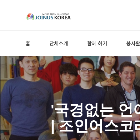
홈
단체소개
함께 하기
봉사
'국경없는 언
| 조인어스코