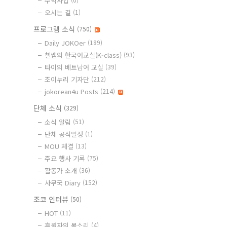
수익사업
오시는 길
(1)
프로그램 소식
(750)
Daily JOKOer
(189)
챌쌤의 한국어교실(K-class)
(93)
타이의 베트남어 교실
(39)
조이누리 기자단
(212)
jokorean4u Posts
(214)
단체 소식
(329)
소식 알림
(51)
단체 공식일정
(1)
MOU 체결
(13)
주요 행사 기록
(75)
활동가 소개
(36)
사무국 Diary
(152)
조코 인터뷰
(50)
HOT
(11)
후원자의 목소리
(4)