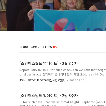
JOINUSWORLD.ORG
85
[조인어스월드 업데이트] - 2월 3주차
Report 2015-02-16 1. for such case.. can we limit that height
of slider article)첫페이지 슬라이더 높이 제한 2.[Korea - Mr Dio Jo
thumb is also semi transparent.. ; (photo)[Korea - Mr Dio Jo
JOINUSWORLD.ORG/개선사항 (업뎃)
2015.02.25
be not so...it needs to be not so...섬네일사진은 불투명하게 처
http://www.joinusworld.org/joinus/dashboard/profile/?useri
[조인어스월드 업데이트] - 2월 3주차
1. for such case.. can we limit that height.. ? (photo) (web 