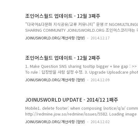
조인어스월드 업데이트 - 12월 3째주
"다국어&다문화 지식공유/교류 커뮤니티" 운영 IT NGOMULTILINGUA
SHARING COMMUNITY JOINUSWORLD.ORG 조인어스코리아는
교류활동가’(JOKOER)를 회원으로 하는 NGO로써, 지식을 통해
JOINUSWORLD.ORG/개선사항 (업뎃)
2014.12.17
커뮤니티를 운영하는 순수 비영리 민간외교 단체 입니다.
조인어스월드 업데이트 - 12월 2째주
1. Make Question SNS sharing tooltip bigger + line gap 
To rule : 답장받을 사람 설정 수정. 3. Upgrade Uploadcare photo b
and after upgrading : 이미지 업로드 모듈Uploadcare에 기능 추가 4
JOINUSWORLD.ORG/개선사항 (업뎃)
2014.12.09
로필 네임카드 UI 표시정보 추가 5. [web/mog]-BUG: when shared on 
displayed... : SNS(페이스북)으로 공유할때, 제목 등 정보가 나타
JOINUSWORLD UPDATE - 2014/12 1째주
Mobile1. delete footer: when composing (notice/q/a/ comm
http://redmine.jow.so/redmine/issues/5582. Loading image i
http://redmine.jow.so/redmine/issues/555 Web3. Email: set
JOINUSWORLD.ORG/개선사항 (업뎃)
2014.12.02
http://redmine.jow.so/redmine/issues/5574. Newsletter: A
http://redmine.jow.so/redmine/issues/5545. Change Profile -