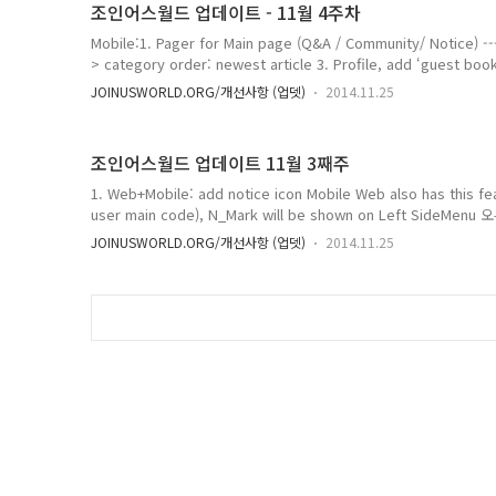
조인어스월드 업데이트 - 11월 4주차
Mobile:1. Pager for Main page (Q&A / Community/ Notice) -
> category order: newest article 3. Profile, add ‘guest book
URL for thumbnail 섬네일 문제 수정. ------------- Web + Mobile 
JOINUSWORLD.ORG/개선사항 (업뎃)
2014.11.25
entertainment ~ column: - Web: side menu- Mobile: Comm
된 메뉴 n (new) 마크 삭제. 6. Make ac..
조인어스월드 업데이트 11월 3째주
1. Web+Mobile: add notice icon Mobile Web also has this fe
user main code), N_Mark will be shown on Left Sid
새공지 생길때 n 마크 표시. 2. Web+Mobile: add ‘‘deliver to expert
JOINUSWORLD.ORG/개선사항 (업뎃)
2014.11.25
notice of new feature → button only for this time), l
기능 예고) "다국어&다문화 지식공유/교류 커뮤니티" 운영 IT NGOMULT