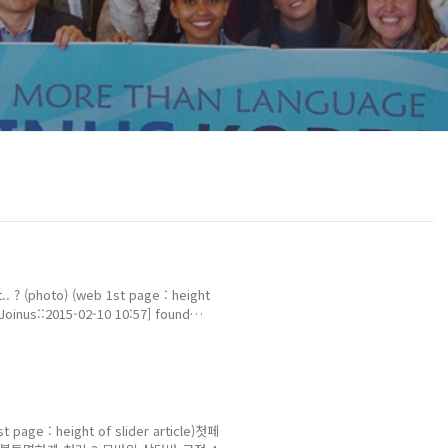
.. ? (photo) (web 1st page : height
inus::2015-02-10 10:57] found
inus::2015-02-10 10:57] it needs to
리 3.
d=4814 d..
1st page : height of slider article)첫페