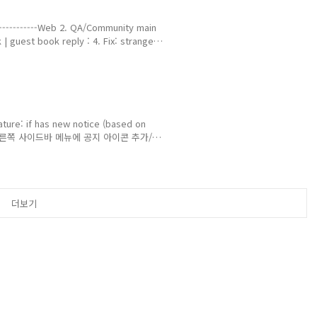
------------Web 2. QA/Community main
 | guest book reply : 4. Fix: strange
5. Web+Mobile: Delete n mark for
unity Category popup button 새로 생성
ature: if has new notice (based on
eMenu 오른쪽 사이드바 메뉴에 공지 아이콘 추가/
 advisors’ : link (just advance
ink(mob) "전문가에게 전달하기" 버튼 추가. (새
ILINGUAL KNO..
더보기