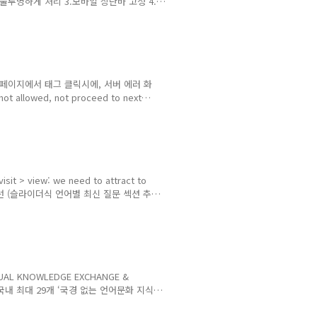
진은 불투명하게 처리 3.모바일 상단바 고정 4.
e (photo)menu button works at that
able & notification:평판지수 30+시
유/교류 커뮤니티" 운영 IT ..
s... !메인 페이지에서 태그 클릭시에, 서버 에러 화
not allowed, not proceed to next
3. [web] announcement font
시물, 폰트 색상을 빨간색으로 변경 4. easy
con in Announcement ic..
sit > view: we need to attract to
화면 개선 (슬라이더식 언어별 최신 질문 섹션 추
공유/교류 커뮤니티" 운영 IT
OMMUNITY JOINUSWORLD.ORG 조인어스
OER)를 회원으로 하는 NGO로써, 지식을
는 순수..
L KNOWLEDGE EXCHANGE &
 국내 최대 29개 ‘국경 없는 언어문화 지식
 세계인과 교류하는 다국어&다문화 지식허브