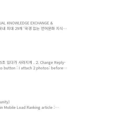
L KNOWLEDGE EXCHANGE &
 국내 최대 29개 ‘국경 없는 언어문화 지식
 세계인과 교류하는 다국어&다문화 지식허브
: >> 5초 있다가 사라지게 . 2. Change Reply-
utton : I attach 2 photos: before
. Improve Profile namecard UI : 프
SNS, article title/contents not
나지 않는 문제..
unity)
n Mobile Load Ranking article :
 reply-to/ sender’s name :
nswer Now button :
> Guestbook rule : http://r..