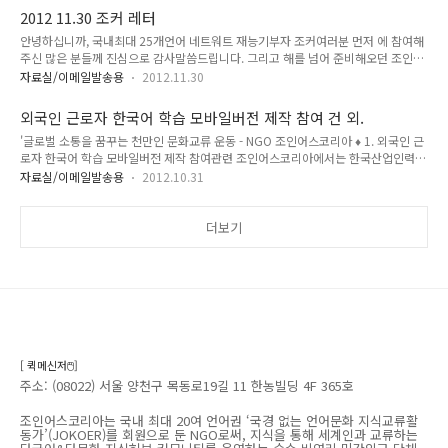
다. 세계 최대의 다국어&다문화 지식교류 네트워크 구축을 목표
심리적인 거리는 견고하기만 합니다. 또한, 미래 커뮤니케이션의
2012 11.30 조커 레터
로 하고 있는 조인어스코리아는 언어문화 네트워커들에게 자부
방향은 진보된 웹으로 영역을 더욱 ..
안녕하십니까, 국내최대 25개언어 네트워트 재능기부자 조커여러분 먼저 에 참여해
심과 긍지를 가지고 활동할 수 있는 NGO조직으로 비젼과 가치
주신 많은 분들께 진심으로 감사말씀드립니다. 그리고 해를 넘어 준비해오던 조인어
를 키우며 함께하는 미래 사회를 열어가고자 합니다. 미래의 온
스코리아의 글로벌웹페이지가 애초 계획보다는 많이 늦어지고 있어 심히 송구스럽
라인 기반 젊은 NGO 활동에 관심있는 많은 분들와 함께 하고 싶
자료실/이메일발송용
2012.11.30
단 말씀을 드립니다. 조커 여러분, 다문화의 다른이름은 글로벌 입니다. 잘 아시다시
습니다. 감사합니다. 국내최초 주한대사릴레이 인터뷰 중간보고
피 최근 한류의 열풍과 국가 대외이미지의 신장으로 대한민국은 1000만의 유입객
영상:http://vimeo.com/46015342 [조인어스코리아] 인턴채
외국인 근로자 한국어 학습 모바일버전 제작 참여 건 외.
수를 돌파했고, 체류외국인 150만명의 다문화 사회를 향해 가고 있습니다. 소위 소
용 공고 1. 모집부서 : 문..
'글로벌 소통을 꿈꾸는 천만인 문화교류 운동 - NGO 조인어스코리아 ♦ 1. 외국인 근
외권 국가의 다문화로 촉발된 우리나라는 글로벌화의 더욱 크나큰 압력에 직면하고
로자 한국어 학습 모바일버전 제작 참여관련 조인어스코리아에서는 한국산업인력관
있지만 아직까지 한국인과 외국인과는 심리적인 거리는 견고하기만 합니다. 또한, 미
리공단, 엠텔레텍, 이음과소통에서 진행되는 외국인 근로자 한국어 학습 모바일버전
래 커뮤니케이션의 방향은 진보된 웹으로 영역을 더욱 넓혀가고 있으며 그 속도..
자료실/이메일발송용
2012.10.31
을 제작 건에 관련하여 주요한 부분인 다국어 번역 관련해 도움을 요청 받았습니다.
해당 언어는 영어 및 동남아 15개국 언어(인도네시아, 방글라데시, 미얀마, 스리랑
카, 키르기스스탄, 캄보디아, 베트남, 중국, 우즈벡키스탄, 태국, 필리핀, 파키스탄, 네
더보기
팔, 몽골)입니다. 위 언어에 해당되시는 분 가운데, 참여의향이 있으신 분은 메일을
주시기 바랍니다. 참고로, 본 사업은 언어재능기부가 아닌 소정의 번역료가 지급됩니
다. 관심 있으신 조커 분들의 연락을 기다립니다. [..
[ 퀵메신저🖱️]
주소: (08022) 서울 양천구 목동로19길 11 한농빌딩 4F 365호
조인어스코리아는 국내 최대 20여 언어권 ‘국경 없는 언어문화 지식교류활
동가’(JOKOER)를 회원으로 둔 NGO로써, 지식을 통해 세계인과 교류하는