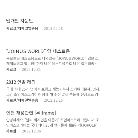
비영리 민간외교 단체 입니다.
웹개발 자문단.
자료실/이메일발송용
2013.02.08
"JOINUS WORLD" 앱 테스트용
용오늘은 테스트용으로 나와있는 "JOINUS WORLD" 앱을 소
개해보려고 합니당! 현재 나온 테스트용으로 나온 앱은최종 구
현될 모델의 매우 대략적인 모습에 불과하지만,조인어스월드를
자료실
2012.12.31
손꼽아 기다리고 계신 여러분들을 위해 테스트용으로 나온 버전
을 간단히 보여드리려고 해요. 저기 조인어스코리아 로고가 보이
2012 연말 레터
시나요? 한국을 상징하고 대표하는 태극무늬와 함께다국어 지식
국내 최대 25개 언어 네트워크 재능기부자 조커여러분께, 먼저,
공유 커뮤니티의 핵심 가치인참여. 공유. 개방. 자율.를 나타내는
그간 조인어스코리아와 함께 해 주신 많은 분들께 진심으로 감사
깃들이 양쪽에 자리잡고 있습니다^^ 그림에서 보시는 것과 같이
말씀드립니다. 그리고 해를 넘어 준비해오던 조인어스코리아의
테스트용 답게 간단한~~ 앱 모습과 설명이 되어있습니다. 아직
자료실/이메일발송용
2012.12.26
글로벌웹페이지가 애초 계획보다는 많이 늦어지고 있어 심히 송
테스트 용이라서 미흡한 부분이 매우 많지만.. 개발 중인 웹과 앱
구스러운 말씀도 드립니다. 조커 여러분, 다문화의 다른 이름은
모두최대한 이용자들의 편의성을 고려해서단순하면서도 효율적
인턴 채용관련 [무iframe]
글로벌 입니다. 잘 아시다시피, 최근 한류의 열풍과 국가 대외 이
으로 만들려고 노력중입니다^^ 언어재능..
안녕하세요. '널리 세계인을 이롭게' 조인어스코리아입니다. 조
미지의 신장으로 대한민국은 1000만의 유입객 수를 돌파했고
인어스코리아는 국내최대 25개 언어문화네트워커(JOKOER)가
체류외국인 150만 명의 다문화 사회를 향해 가고 있습니다. 소
활동하는 NGO로, 세계인과 교류하는 다국어&다문화 지식허브
위 소외권 국가의 다문화로 촉발된 우리나라는 글로벌화의 더욱
자료실
2012.12.06
커뮤니티를 구축하고 있는 대한민국의 IT 기반 비영리단체입니
크나큰 압력에 직면하고 있지만 아직까지 한국인과 외국인과는