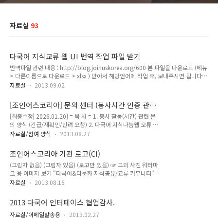
자료실
93
다국어 지식교류 웹 UI 번역 작업 파일 받기
번역파일 관련 내용 : http://blog.joinuskorea.org/600 본 파일을 다운로드 (메뉴
> 다른이름으로 다운로드 > xlsx ) 받아서 해당언어에 작업 후, 보내주시면 됩니다.
보낼곳/ 문의 메일: joinus@joinuskorea.org :
자료실
2013.09.02
http://www.joinusworld.org/joinus/notice/contributors/translator/ 감사합
니다. "다국어&다문화 지식공유/교류 커뮤니티" 운영 IT NGOMULTILINGUAL
[조인어스코리아] 문의 센터 (봉사시간 인증 관
KNOWLEDGE EXCHANGE & SHARING COMMUNITY JOINUSWORLD.ORG 조
련)
[최종수정| 2026.01.20] = 목 차 = 1. 봉사 활동(시간) 관련 문
인어스코리아는 국내 최대 29개 ‘국경 없는 언어문화 지식교류활동가’(JOKOER)를
의 양식 (긴급/재확인/반려 요청) 2. 다국어 지식나눔웹 오류 관
회원으로 하는 NGO로써, 지식을 통해 세계인과 교류하..
련 문의 3. 문의 방법 요약 - 조인어스코리아의 모든 봉사활동 승
자료실/참여 양식
2013.08.27
인은 1365에서 날짜 지정 및 신청 자체는 큰 의미가 없으며, 실
제 활동 후 게시한 활동보고서와 승인요청서에 대해 인증요원의
조인어스코리아 기관 로고(CI)
검토 후 1365에 입력처리되는 실적제입니다. (☞ 1365의 봉사
(그림자 없음) (그림자 있음) (로고만 있음) ☞ 그외 사진 워터마
목록은 3개월 주기로 연장 갱신됨) - 봉사시간 처리 소요시간 관
크 용 이미지 보기 "다국어&다문화 지식공유/교류 커뮤니티"
련 필독 사항 "> * 봉사활동 문의 전 ☞ FAQ 보기 >> 1. 봉사 활
운영 IT NGO MULTILINGUAL KNOWLEDGE EXCHANGE &
동 관련 문의 양식 (승인/처리/활동) - 1365 승인요청서(바로가
자료실
2013.08.16
SHARING COMMUNITY JOINUSWORLD.ORG 조인어스코리
기) 제출과 아래 긴급처리/재확인 요청은 별개의 양식이므로 혼
아는 국내 최대 20 언어권 ‘국경 없는 언어문화 지식교류활동
동하지 마세요. - 봉사실적 관..
2013 다국어 인터페이스 협업감사.
가’(JOKOER)를 회원으로 하는 NGO로써,지식을 통해 세계인과
교류하는 다국어&다문화 지식허브 커뮤니티를 운영하는 순수
자료실/이메일발송용
2013.02.27