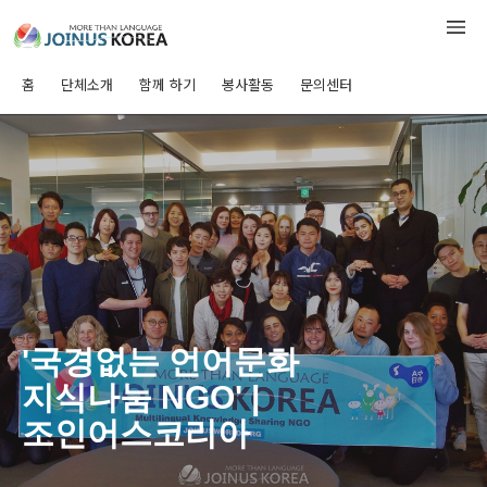
홈
단체소개
함께 하기
봉사활동
문의센터
'국경없는 언어문화
지식나눔 NGO' |
조인어스코리아