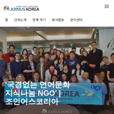
홈
단체소개
함께 하기
봉사활동
문의센터
'국경없는 언어문화
지식나눔 NGO' |
조인어스코리아