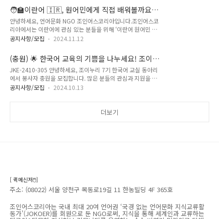
전을 함께 실현할 28기 JOINTERNSHIP 활동가를 모집합니
🧑‍🏫이란어 🇮🇷, 원어민에게 직접 배워볼까요?
다! 2025 상반기 JOINTERNSHIP (28기) 활동가 모집 공고■
사전 수요 조사 안내 (~11/23 Sat)
안녕하세요, 언어문화 NGO 조인어스코리아입니다.조인어스코
담당 업무· 국경없는 언어문화 지식교류 자원 봉사자 관리· 외
리아에서는 이란어에 관심 있는 분들을 위해 ‘이란어 원어민 회
국인 교류 행사 / SNS 이벤트 / 후원 모금 행사 기획 및 실행· 외
화교실’ 프로그램을 새롭게 기획 중에 있으며, 이에 대한 수요 조
국인을 위한 다국어 지식 답변 콘텐츠 발굴 / 생산 / 기록 / 배포
공지사항/모집
2024.11.12
사를 진행하고자 합니다. 본 수업은 원어민과 소규모 그룹 온라
· 홍보 포스터 / 카드 뉴스 / 영상 기획 및 제작 · 정부 지자체 지
인 비대면 방식으로 운영될 예정이며, 이란어를 배우고 싶은 분
원사업 공모 활동 참여· 자체 동아리 활동 지원■ 우대 /..
(충원) 🌟 한국어 교육의 기쁨을 나누세요! 조이누
들의 많은 관심과 참여 부탁드립니다.1) 시간: 수요 조사 이후 확
리 7기 한국어 교육 동아리원 모집 🗣️📚(~
JKE-2410-305 안녕하세요, 조이누리 7기 한국어 교실 동아리
정2) 내용: 회화 및 문법 수업3) 언어: 영어/한국어로 수업 진행
2024.10.15)
에서 봉사자 충원을 모집합니다. 많은 분들의 관심과 지원을 부
예정4) 수준: 참여자 수요조사 후 확정 (입문~ 중급) 함께 만들어
탁드립니다.🥰 🌼 모집 대상• 대학생, 일반인• 한국어 교육에 관
가는 본 프로그램에 참가를 희망하시는 분들께 프로그램에 관한
공지사항/모집
2024.10.13
심이 있으신 분• 외국인에게 한글과 문화를 알리고 싶으신 분•
수요조사를 부탁드립니다.5) 수요 조사 설문: https://bit.ly/jk-
교육봉사를 경험하고 싶으신 분• 지역, 연령, 전공, 휴학여부, 직
persianstudy 6) 설문 마감: ~ 11월 23일 (토)..
업 무관🌼 활동 내용• 한국어 수준 : 초급• 사용 교재 : 서울대한
더보기
국어 2A• 수업기간 : ~ 2025 2월말 (한 학기) • 시간: 일요일 2시
~4시• 장소/시간 : 압구정역 인근• 학생 인원 : 소규모 인원 5명
이하 (북미권) 🌼 활동 혜택• 활동 수료증 발급• 교재비 지원• 조
인어스코리아 커뮤니티• 1365 자원봉사활동 인증시간 부여​🌼
지원 방법• 메인 공지: htt..
[ 퀵메신저🖱️]
주소: (08022) 서울 양천구 목동로19길 11 한농빌딩 4F 365호
조인어스코리아는 국내 최대 20여 언어권 ‘국경 없는 언어문화 지식교류활
동가’(JOKOER)를 회원으로 둔 NGO로써, 지식을 통해 세계인과 교류하는