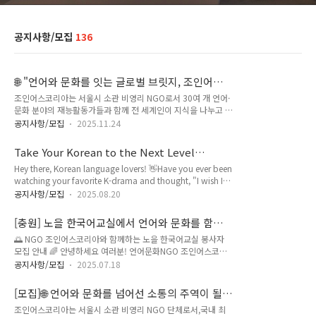
공지사항/모집
136
🌐 "언어와 문화를 잇는 글로벌 브릿지, 조인어스
코리아 30기 JOINTERNSHIP 활동가 모집"✨
조인어스코리아는 서울시 소관 비영리 NGO로서 30여 개 언어·
(~12/17)
문화 분야의 재능활동가들과 함께 전 세계인이 지식을 나누고 자
유롭게 소통할 수 있는 ‘글로벌 지식소통 생태계’를 만들어가고
공지사항/모집
2025.11.24
있습니다. 이제 그 특별한 여정에 당신을 초대합니다. 국제적 감
각을 키우고, 다양한 언어와 문화를 잇는 30기 JOINTERNSHIP
Take Your Korean to the Next Level
활동가로 함께해 주세요. ​2026 상반기 JOINTERNSHIP (30기)
through our Group Korean Class❤️‍🔥
Hey there, Korean language lovers! 👋Have you ever been
활동가 모집 공고 활동 사항● 국경없는 언어문화 지식교류 자
watching your favorite K-drama and thought, "I wish I
원 봉사자 관리● 외국인 교류 행사 / SNS 이벤트 / 후원 모금
could understand what they're really saying without
행사 기획 및 실행● 외국인을 위한 다국어 지식 답변 콘텐츠 발
공지사항/모집
2025.08.20
subtitles"? Or maybe you've tried learning Korean on
굴 / 생산 / 기록 / 배포● 열린한국어교실 관련 홍보 콘텐츠 / 카
your own but felt stuck and needed some real
드 뉴스 / 영상 기획 및 제작 ● 산하 다..
[충원] 노을 한국어교실에서 언어와 문화를 함께
guidance?We totally get it – and we're here to help! ✨
나눌 새로운 만남을 기다립니다 🤗 – 봉사자 모집
🌅 NGO 조인어스코리아와 함께하는 노을 한국어교실 봉사자
JOINUS KOREA Korean class guarantees❣️ Free Trial + 6-
중!✨ (~7/31)
모집 안내 🌈 안녕하세요 여러분! 언어문화NGO 조인어스코리
month journey into Korean lan..
아입니다. 이달 개강한 노을 한국어교실에서 언어와 문화를 함께
공지사항/모집
2025.07.18
나눌 소중한 봉사자를 기다립니다!여러분의 따뜻한 관심과 참여
로 더 빛나는 교실을 만들어주세요. 🥰 1. 모집 부문📚교육 담당
[모집]🌐 언어와 문화를 넘어선 소통의 주역이 될
봉사자 및 📝프로그램 기획/운영 코디 봉사자 ⏰시간: 매주 일요
당신을 찾습니다: 조인어스코리아 29기
조인어스코리아는 서울시 소관 비영리 NGO 단체로서,국내 최
일 오후 (반/ 시간대는 일부 추후 조정 가능) - 중/고급반 : 14시