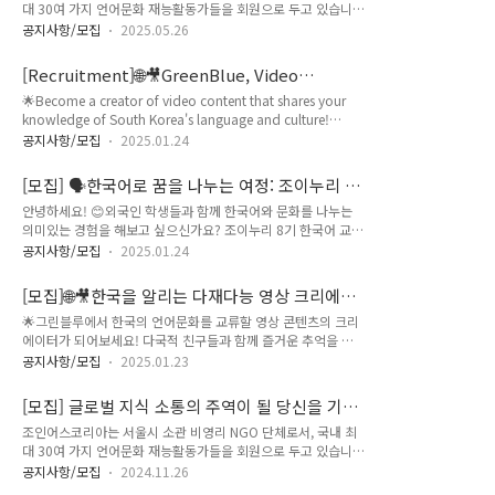
JOINTERNSHIP 활동가 모집✨ (~6/20)
대 30여 가지 언어문화 재능활동가들을 회원으로 두고 있습니
~16시- 기초반: 16시~18시 2. 📍장소 노을지부 (상암 노을공원
다.저희 단체는 전 세계인이 온라인으로 소통할 수 있는 글로벌
인근) ♣ https://jow.so/jk-gomap ​3. 지원 방법: 지원절차:
공지사항/모집
2025.05.26
지식 소통 생태계를 조성하는 것을 목표로 하고 있습니다.이 비
자원봉사자 (교육 또는 코디 부문) 신청카톡 친추(ID:
전을 함께 실현할 29기 JOINTERNSHIP 활동가를 모집합니다!
joinus.korea) 및 면담 일정 논의* ..
[Recruitment]🌐🎥GreenBlue, Video
2025 하반기 JOINTERNSHIP (29기) 활동가 모집 공고활동사
Production Club, is Now Recruiting 18th
🌟Become a creator of video content that shares your
항국경없는 언어문화 지식교류 자원 봉사자 관리외국인 교류 행
Members! (~02/20)
knowledge of South Korea's language and culture!
사 / SNS 이벤트 / 후원 모금 행사 기획 및 실행외국인을 위한 다
Don't miss the chance to make unforgettable memories
국어 지식 답변 콘텐츠 발굴 / 생산 / 기록 / 배포홍보 포스터 /
공지사항/모집
2025.01.24
and grow together with friends from around the world
카드 뉴스 / 영상 기획 및 제작정부 지자체 지원사업 공모 활동
at GreenBlue! 🌟 📅 Recruitment Timeline 🗓️Application
참여자체 동아리 활동 지원우대사항행사 등 기획 및 진행 경험오
[모집] 🗣️한국어로 꿈을 나누는 여정: 조이누리 8
Submission Period2025. 01. 26(Sun) ~ 02. 20(Thu)First
피스 ..
기 교사 봉사단에 함께하세요 (~02/18)🌟
안녕하세요! 😊외국인 학생들과 함께 한국어와 문화를 나누는
Round Result2025. 02. 23(Sun)Interview2025. 02.
의미있는 경험을 해보고 싶으신가요? 조이누리 8기 한국어 교사
25(Tue) ~ 02. 27(Thu)Final Re..
봉사단에서 여러분의 열정을 기다리고 있습니다! ⭐ 조이누리
공지사항/모집
2025.01.24
란?조이누리는 외국인 학생을 위한 일요 한국어 교실을 운영하
며, 수준별 그룹 수업을 제공합니다.기획 및 SNS 운영 경험, 외
[모집]🌐🎥한국을 알리는 다재다능 영상 크리에이
국인과의 교류 경험과 청년 네트워크 형성 등 다양한 기회가 여
터, 그린블루 18기 멤버를 모집합니다 (~02/20)
🌟그린블루에서 한국의 언어문화를 교류할 영상 콘텐츠의 크리
러분을 기다립니다! ⭐ 조이누리의 매력 포인트 ⭐📚 외국인 학생
에이터가 되어보세요! 다국적 친구들과 함께 즐거운 추억을 만
들에게 한글과 한국 문화를 알리는 교류 경험🌈 콘텐츠 제작부
들며 성장할 기회, 놓치지 마세요!🌟 📅모집 일정🗓️지원서 접수
터 동아리 운영, 청년 네트워크까지 다양한 경험💻 온라인 / 🗣️
공지사항/모집
2025.01.23
2025. 01. 26(일) ~ 02. 20(목)1차 합격자 발표2025. 02.
오프라인 수업 중 선택 가능!📍 교육 봉사를 통해 나누고 배우는
23(일)면접(비대면)2025. 02. 25(화) ~ 02. 27(목)최종 합격자
특별한 시간! ⭐모집 대상💡 대학생, 일반인(지역·연령·전공·직
[모집] 글로벌 지식 소통의 주역이 될 당신을 기
발표2025. 02. 28(금) 🏃‍♀️활동 일정🏃‍♂️ *활동 일정은 상황에 따
업·휴학 여부 무..
다립니다! JOINTERNSHIP 28기🌐 (~12/18)
조인어스코리아는 서울시 소관 비영리 NGO 단체로서, 국내 최
라 일부 변동될 수 있습니다.OT 및 발대식(비대면/한국어로 진
대 30여 가지 언어문화 재능활동가들을 회원으로 두고 있습니
행)2025. 03. 02(일)활동 기간2025. 03. 03(월) ~ 08.
다.저희 단체는 전 세계인이 온라인으로 소통할 수 있는 글로벌
30(토) 6개월 간*온보딩 기간2025. 03. 03(월) ~ 03. 16(일) 2
공지사항/모집
2024.11.26
지식 소통 생태계를 조성하는 것을 목표로 하고 있습니다.이 비
주 간*온보딩 기간: 매뉴얼 숙지 · 동아리 등록 ..