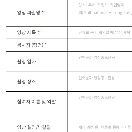
형식) 주제_작업자_작업날짜
영상 파일명
*
예)Multinational Healing Ta
영상 제목
*
유튜브 등에 게시될 때 영상 제목
봉사자 (팀명)
*
언어문화 영상홍보단용
촬영 일자
언어문화 영상홍보단용
촬영 장소
언어문화 영상홍보단용
참여자 이름 및 역할
영상 설명/남길말
제작 과정 등, 유튜브 등에 게시될