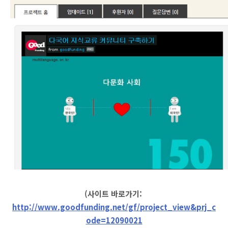
(사이트 바로가기:
http://www.goodfunding.net/gf/project_view&prj_c
ode=12090021