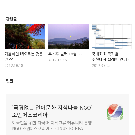
관련글
가을하면 떠오르는 것은
추석후 벌써 10월 ~~
국내최초 국가별
..? ^^
주한대사 릴레이 인터뷰
2012.10.05
행사 진행과정
2012.10.18
2012.09.25
댓글
'국경없는 언어문화 지식나눔 NGO' |
조인어스코리아
외국인을 위한 다국어 지식교류 커뮤니티 운영
NGO 조인어스코리아 - JOINUS KOREA