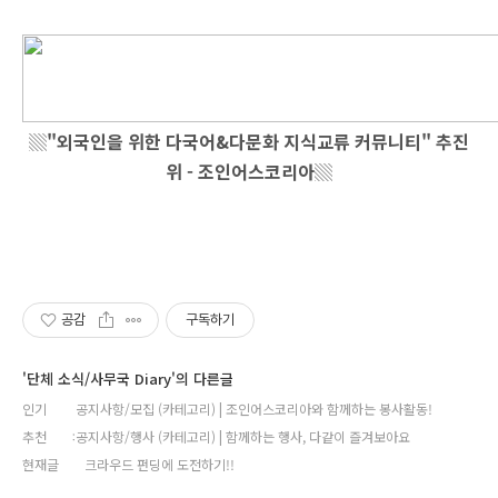
▒
"외국인을 위한 다국어&다문화 지식교류 커뮤니티" 추진
위 - 조인어스코리아
▒
공감
구독하기
'단체 소식/사무국 Diary'의 다른글
인기
공지사항/모집 (카테고리) | 조인어스코리아와 함께하는 봉사활동!
추천
공지사항/행사 (카테고리) | 함께하는 행사, 다같이 즐겨보아요
현재글
크라우드 펀딩에 도전하기!!