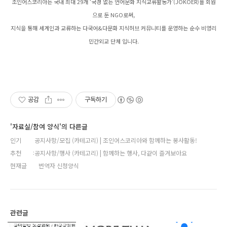
조인어스코리아는 국내 최대 29개 ‘국경 없는 언어문화 지식교류활동가’(JOKOER)를 회원
으로 둔 NGO로써,
지식을 통해 세계인과 교류하는 다국어&다문화 지식허브 커뮤니티를 운영하는 순수 비영리
민간외교 단체 입니다.
공감
구독하기
'자료실/참여 양식'의 다른글
인기
공지사항/모집 (카테고리) | 조인어스코리아와 함께하는 봉사활동!
추천
공지사항/행사 (카테고리) | 함께하는 행사, 다같이 즐겨보아요
현재글
번역자 신청양식
관련글