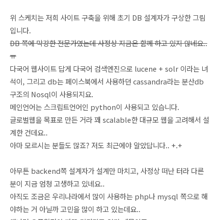
위 스케치는 저희 사이트 구축을 위해 초기 DB 설계자가 구상한 그림
입니다.
DB 쪽에 막강한 전문가였는데 사정상 지금은 함께 하고 있지 않네요..
ㅠ
다국어 웹사이트 답게 다국어 검색엔진으로 lucene + solr
이라는 녀
석
이, 그리고 db는 페이스북에서 사용하던 cassandra라는 분산db
구조의 Nosql이 사용되지요.
메인언어는 스크립트언어인 python이 사용되고 있습니다.
글로벌웹을 목표로 만든 거라 꽤 scalable한
대규모 웹을 고려해서 설
계한 건데요..
아마 모르시는 분들도 많죠? 저도 최근에야 알았답니다.. +.+
아무튼 backend쪽 설계자가
설계만 마치
고, 사정상 떠난 터라 다른
분이 지금 엄청 고생하고 있네요..
아직도 조금은 우리나라에서 많이 사용하는
php나 mysql 쪽으로 해
야하는 거 아닐
까 고민을 많이 하고 있는데요..